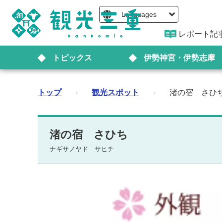
Languages
レポート記
トピックス
伊勢神宮・伊勢志摩
トップ
›
観光スポット
›
渚の宿 さひ
渚の宿 さひち
ナギサノヤド サヒチ