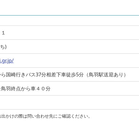
２１
ひち)
gr.jp/
ら国崎行きバス37分相差下車徒歩5分（鳥羽駅送迎あり）
ン鳥羽終点から車４０分
お出かけの際は問い合わせ先にご確認ください。