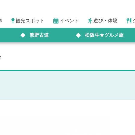
事
観光スポット
イベント
遊び・体験
熊野古道
松阪牛★グルメ旅
ち