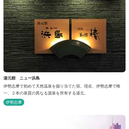
湯元館 ニュー浜島
伊勢志摩で初めて天然温泉を掘り当てた宿。現在、伊勢志摩で唯
一、２本の泉質の異なる源泉を所有する湯元。
伊勢志摩