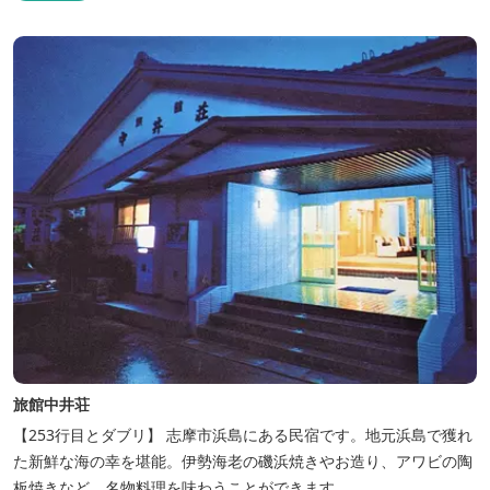
旅館中井荘
【253行目とダブリ】 志摩市浜島にある民宿です。地元浜島で獲れ
た新鮮な海の幸を堪能。伊勢海老の磯浜焼きやお造り、アワビの陶
板焼きなど、名物料理を味わうことができます。