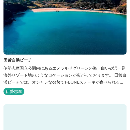
田曽白浜ビーチ
伊勢志摩国立公園内にあるエメラルドグリーンの海・白い砂浜一見
海外リゾート地のようなロケーションが広がっております。 田曽白
浜ビーチでは、オシャレなcafeでT-BONEステーキが食べられる。
又、海を見ながら黄昏るのもよし、アクティブにマリンアクティビ
伊勢志摩
ティ・スカイダイビング・ヘリコプタークルージングを体験するこ
ともできます。 是非、田曽白浜にございます施設紹介のVTRをご参
照く...