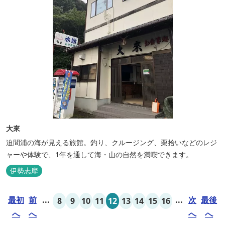
大來
迫間浦の海が見える旅館。釣り、クルージング、栗拾いなどのレジ
ャーや体験で、1年を通して海・山の自然を満喫できます。
伊勢志摩
最初
前
...
...
次
最後
8
9
10
11
12
13
14
15
16
へ
へ
へ
へ