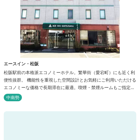
エースイン・松阪
松阪駅前の本格派エコノミーホテル。繁華街（愛宕町）にも近く利
便性抜群。 機能性を重視した空間設計とお気軽にご利用いただける
エコノミーな価格で長期滞在に最適。喫煙・禁煙ルームもご指定い
ただけます。 無料サービス ・３０種類以上の和洋朝食ビュッフェ
中南勢
（6:30～9:30） ・アルコールも無料のウェルカムドリンクサービス
（18:00～20:00）