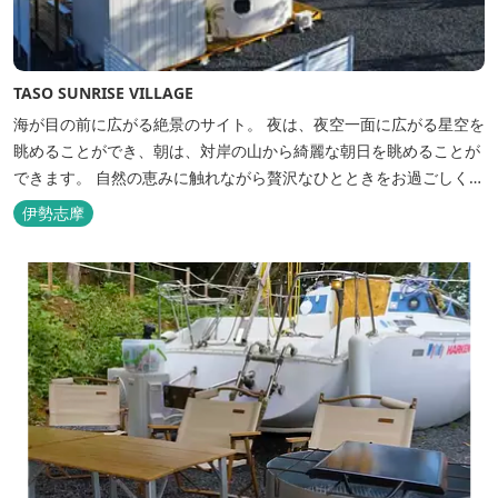
TASO SUNRISE VILLAGE
海が目の前に広がる絶景のサイト。 夜は、夜空一面に広がる星空を
眺めることができ、朝は、対岸の山から綺麗な朝日を眺めることが
できます。 自然の恵みに触れながら贅沢なひとときをお過ごしくだ
さい。 ウッドテラスでのバーベキューを楽しむこともでき、BBQ
伊勢志摩
初心者でも安心のガスBBQ台をご用意しております。 また、海岸
を散策しながら海風を感じるのもよし、インスタントハウス内でリ
ラックスする...