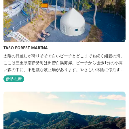
TASO FOREST MARINA
太陽の日差しが降りそそぐ白いビーチとどこまでも続く紺碧の海。
ここは三重県南伊勢町は田曽白浜海岸。ビーチから徒歩1分の小高
い森の中に、不思議な波止場があります。やさしい木陰に停泊する
のは3艇のヨット。日本初の森のマリーナです。 航海の気分高まる
伊勢志摩
インテリアは見た目からは想像できないほど広く、くつろぎの空
間。夏場でもエアコン完備で快適にお過ごしいただけます。甲板の
上に寝転んで夜空を見上げれば...