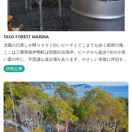
TASO FOREST MARINA
太陽の日差しが降りそそぐ白いビーチとどこまでも続く紺碧の海。
ここは三重県南伊勢町は田曽白浜海岸。ビーチから徒歩1分の小高
い森の中に、不思議な波止場があります。やさしい木陰に停泊する
のは3艇のヨット。日本初の森のマリーナです。 航海の気分高まる
伊勢志摩
インテリアは見た目からは想像できないほど広く、くつろぎの空
間。夏場でもエアコン完備で快適にお過ごしいただけます。甲板の
上に寝転んで夜空を見上げれば...