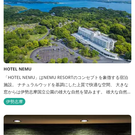
HOTEL NEMU
「HOTEL NEMU」はNEMU RESORTのコンセプトを象徴する宿泊
施設。 ナチュラルウッドを基調にした上質で快適な空間、 大きな
窓からは伊勢志摩国立公園の雄大な自然を望みます。 雄大な自然を
肌で感じるアクティビティや、食材にこだわった旬のお料理、この
伊勢志摩
地に湧き出る温泉… ここでしかできない「伊勢志摩の恵みあふれ
る」癒しの旅をぜひゆったりとお愉しみください。