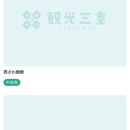
西ざわ旅館
中南勢