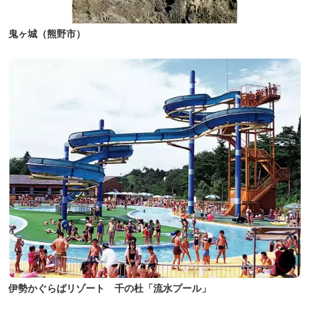
鬼ヶ城（熊野市）
伊勢かぐらばリゾート 千の杜「流水プール」