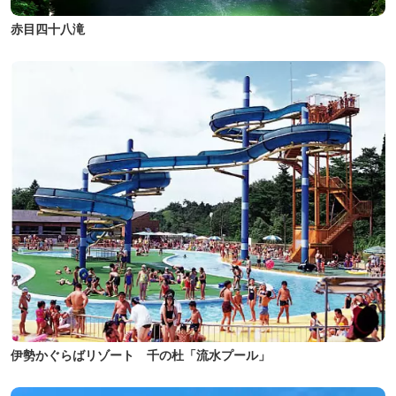
赤目四十八滝
伊勢かぐらばリゾート 千の杜「流水プール」