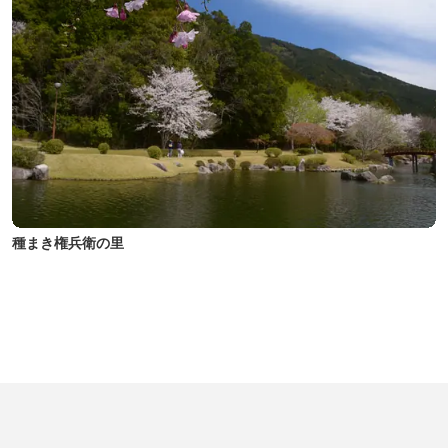
種まき権兵衛の里