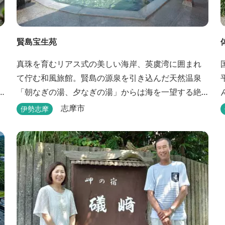
賢島宝生苑
真珠を育むリアス式の美しい海岸、英虞湾に囲まれ
て佇む和風旅館。賢島の源泉を引き込んだ天然温泉
「朝なぎの湯、夕なぎの湯」からは海を一望する絶
景を愉しめる。また、夕食では海の幸を中心とした
志摩市
伊勢志摩
和会席でおもてなしいたします。