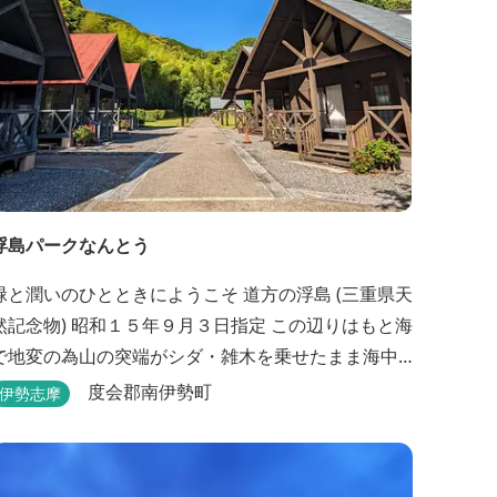
浮島パークなんとう
緑と潤いのひとときにようこそ ​道方の浮島 (三重県天
物) 昭和１５年９月３日指定 この辺りはもと海
で地変の為山の突端がシダ・雑木を乗せたまま海中
にすべり落ちその後海水の増減とともに浮き沈みす
度会郡南伊勢町
伊勢志摩
るようになったと伝えられています。 周辺は浮島を
廻る散策路が設けられ、また海岸線が一望できる展
望塔へと続く遊歩道もあり自然と親しむ見どころが