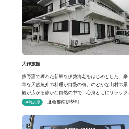
大作旅館
熊野灘で獲れた新鮮な伊勢海老をはじめとした、豪
華な天然魚介の料理が自慢の宿。のどかな山村の景
観が広がる静かな自然の中で、心身ともにリラック
スできます。
度会郡南伊勢町
伊勢志摩