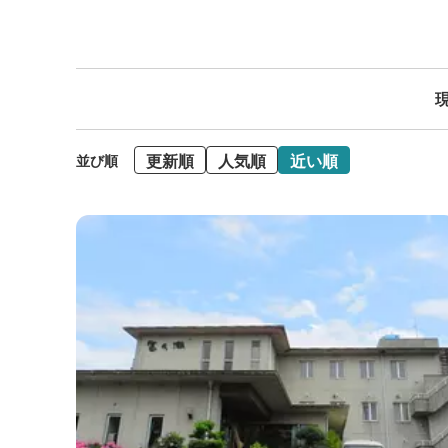
現
更新順
人気順
近い順
並び順