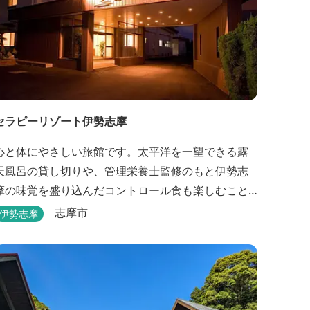
セラピーリゾート伊勢志摩
心と体にやさしい旅館です。太平洋を一望できる露
天風呂の貸し切りや、管理栄養士監修のもと伊勢志
摩の味覚を盛り込んだコントロール食も楽しむこと
ができます。
志摩市
伊勢志摩