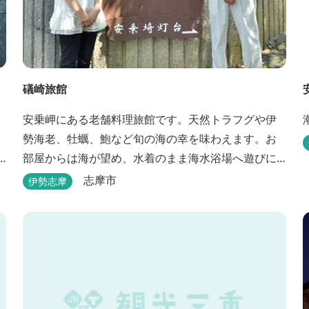
礒崎旅館
ィ
安乗岬にある老舗料理旅館です。天然トラフグや伊
勢海老、牡蠣、鮑など旬の海の幸を味わえます。お
部屋からは海が望め、水着のまま海水浴場へ遊びに
や
行けます。
志摩市
伊勢志摩
Q