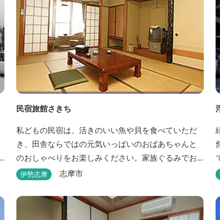
民宿旅館さきち
私どもの民宿は、活きのいい魚や貝を食べていただ
き、田舎ならではの元気いっぱいのおばあちゃんと
然記念
のおしゃべりをお楽しみください。家族ぐるみでお
世話させていただきます！
志摩市
伊勢志摩