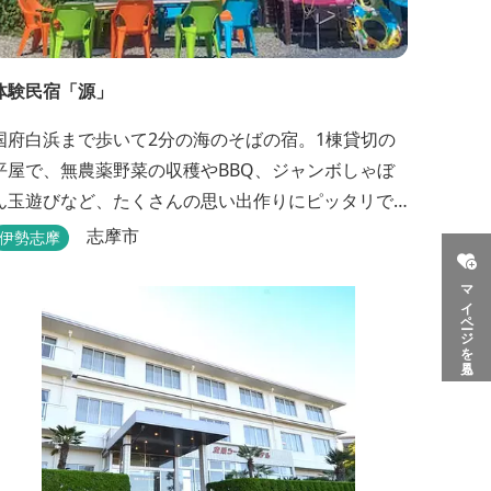
体験民宿「源」
国府白浜まで歩いて2分の海のそばの宿。1棟貸切の
平屋で、無農薬野菜の収穫やBBQ、ジャンボしゃぼ
ん玉遊びなど、たくさんの思い出作りにピッタリで
す。
志摩市
伊勢志摩
マイページを見る