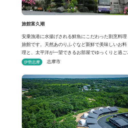
旅館富久潮
安乗漁港に水揚げされる鮮魚にこだわった割烹料理
旅館です。天然あのりふぐなど新鮮で美味しいお料
理と、太平洋が一望できるお部屋でゆっくりと過ご
せます。
志摩市
伊勢志摩