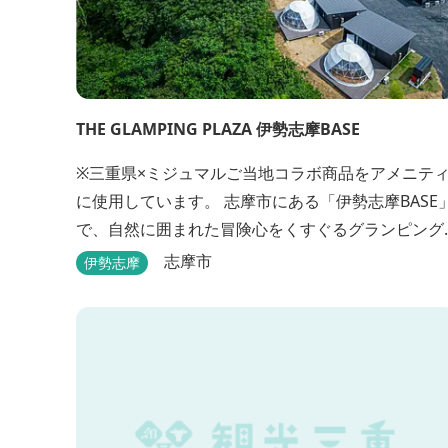
THE GLAMPING PLAZA 伊勢志摩BASE
※三重県×ミジュマルご当地コラボ商品をアメニテ
に使用しています。 志摩市にある「伊勢志摩BASE」
で、自然に囲まれた冒険心をくすぐるグランピング
はいかがですか？7棟あるドーム型テントでの宿泊
志摩市
伊勢志摩
FREE BARのサービス、伊勢志摩の特産を使ったBB
が、楽しいひとときを演出します。温暖な伊勢志摩
で、特別なリゾートのひとときを。