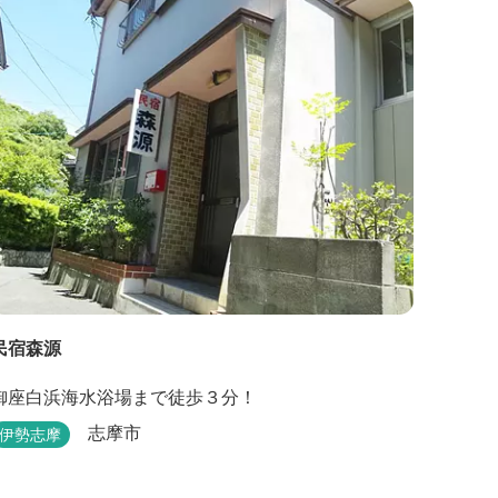
民宿森源
御座白浜海水浴場まで徒歩３分！
志摩市
伊勢志摩