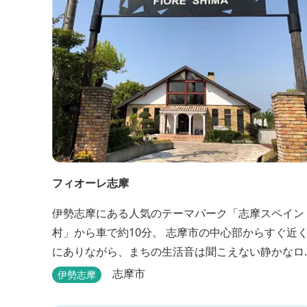
フィオーレ志摩
伊勢志摩にある人気のテーマパーク「志摩スペイン
村」から車で約10分。 志摩市の中心部からすぐ近
にありながら、まちの生活音は聞こえない静かなロ
ケーションと、木の温もりを感じる本格的なコテー
志摩市
伊勢志摩
ジは、非日常の時間を過ごすにはぴったり。ペット