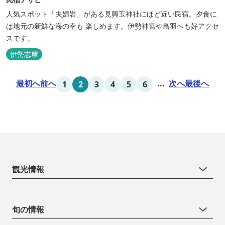
人気スポット「夫婦岩」がある見興玉神社にほど近い民宿。夕食に
は地元の新鮮な海の幸も 楽しめます。伊勢神宮や鳥羽へも好アクセ
スです。
伊勢志摩
最初へ
前へ
...
次へ
最後へ
1
2
3
4
5
6
観光情報
旬の情報