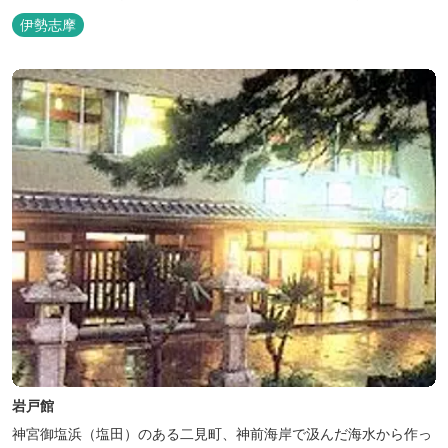
伊勢志摩
岩戸館
神宮御塩浜（塩田）のある二見町、神前海岸で汲んだ海水から作っ