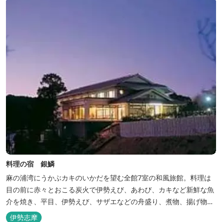
がす...
料理の宿 銀鱗
麻の浦湾にうかぶカキのいかだを望む全館7室の和風旅館。料理は
目の前に赤々とおこる炭火で伊勢えび、あわび、カキなど新鮮な魚
介を焼き、平目、伊勢えび、サザエなどの舟盛り、煮物、揚げ物な
どの懐石料理。
伊勢志摩