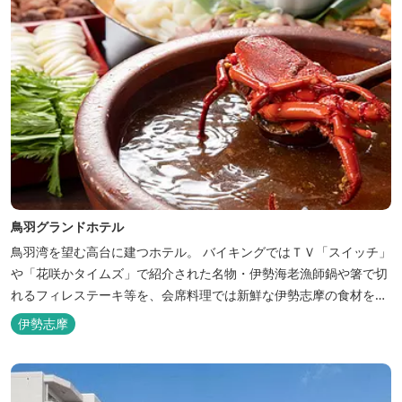
鳥羽グランドホテル
鳥羽湾を望む高台に建つホテル。 バイキングではＴＶ「スイッチ」
や「花咲かタイムズ」で紹介された名物・伊勢海老漁師鍋や箸で切
れるフィレステーキ等を、会席料理では新鮮な伊勢志摩の食材をお
楽しみいただけます。
伊勢志摩