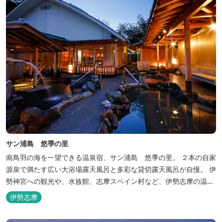
サン浦島 悠季の里
南鳥羽の海を一望できる温泉宿、サン浦島 悠季の里。 ２本の自家
源泉で満たす広い大浴場露天風呂と多彩な貸切露天風呂が自慢。 伊
勢神宮への観光や、水族館、志摩スペイン村など、伊勢志摩の温泉
旅行に お料理は伊勢志摩ならではの味覚が四季折々の旅を彩りま
伊勢志摩
す。 ～大浴場「まろびね庵」～ 敷地内より湧出する二つの源泉
「珠光の湯」「和みの湯」が 至福の癒しへとお誘い致します。 す