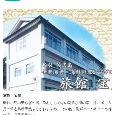
旅館 宝屋
離れ小島の安らぎの宿。漁村ならではの新鮮な海の幸、特に10～３
月の答志島産天然ふぐがおすすめ。 その他、海鮮バーベキューや海
水浴、露天風呂など。