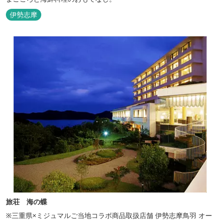
伊勢志摩
旅荘 海の蝶
※三重県×ミジュマルご当地コラボ商品取扱店舗 伊勢志摩鳥羽 オー