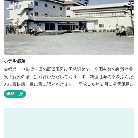
ホテル清海
夫婦岩、伊勢湾一望の展望風呂は天然温泉で、全国有数の良質療養
泉「蘇民の湯」は好評いただいております。料理は海の幸をふんだ
んに豪快膳、目に舌に語りかけます。 平成１６年９月に露天風呂が
オープンしました。
伊勢志摩