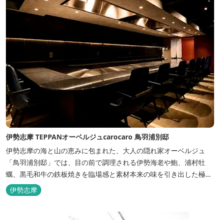
伊勢志摩 TEPPANオーベルジュcarocaro 鳥羽浦別邸
伊勢志摩の海と山の恵みに包まれた、大人の隠れ家オーベルジュ
「鳥羽浦別邸」では、目の前で調理される伊勢海老や鮑、浦村牡
蠣、黒毛和牛の鉄板焼きを臨場感と素材本来の味を引き出した極上
のお料理でご堪能いただけます。露天風呂付きなど6タイプの個性
伊勢志摩
的な客室で、特別なひとときを大切な人と共にお過ごしくださいま
せ。美食と温泉、上質な空間で贅沢な体験をお届けいたします。