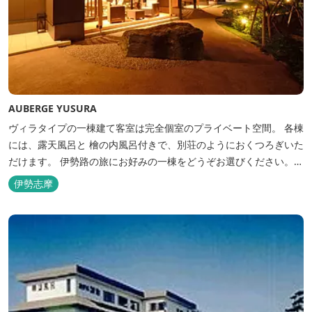
AUBERGE YUSURA
ヴィラタイプの一棟建て客室は完全個室のプライベート空間。 各棟
には、露天風呂と 檜の内風呂付きで、別荘のようにおくつろぎいた
だけます。 伊勢路の旅にお好みの一棟をどうぞお選びください。
「AUBERGE YUSURA」が大切にしていること それは、小さな宿な
伊勢志摩
らではの「ひと手間」のおもてなし。 「居・食・充」を満たし、皆
様の伊勢路の旅に寄り添う宿となれるよう、心を月してお待ちし
て...