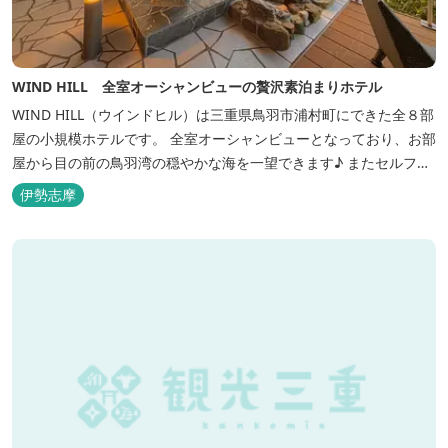
WIND HILL 全室オーシャンビューの贅沢素泊まりホテル
WIND HILL（ウインドヒル）は三重県鳥羽市浦村町にできた全８部
屋の小規模ホテルです。 全室オーシャンビューとなっており、お部
屋から目の前の鳥羽湾の穏やかな海を一望できます♪ またセルフチ
ェックイン方式を採用しているため、好きな時間に非対面でチェッ
伊勢志摩
クインが可能です。 食事提供や接客サービスがない分、リーズナブ
ルな料金で宿泊が可能なため、観光目的の拠点としてぜひご利用く
ださい♪ ...