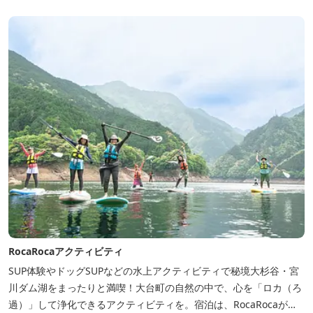
た桜の時期は、多くの人々でにぎわう。 バーベキューの食材は持ち
込みOK！あらかじめご...
RocaRocaアクティビティ
SUP体験やドッグSUPなどの水上アクティビティで秘境大杉谷・宮
川ダム湖をまったりと満喫！大台町の自然の中で、心を「ロカ（ろ
過）」して浄化できるアクティビティを。宿泊は、RocaRocaが運