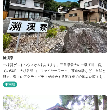
溯渓寮
一棟貸ゲストハウスが3棟あります。三重県最大の一級河川・宮川
でのSUP、大杉谷登山、ファイヤーワーク、茶道体験など、自然と
歴史、数々のアクティビティが融合する溯渓寮で心地よい時間をお
過ごしください。 溯渓寮A棟は、22㎡の広々としたLDKを有する清
中南勢
潔な宿泊棟です。大きな窓からは四季折々の美しい風景を眺望で
き、夏場はウッドデッキ、冬場は薪ストーブと、季節を感じながら
の滞在が可能です。落ち...