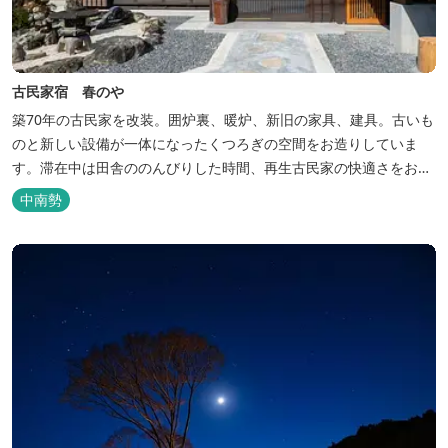
古民家宿 春のや
築70年の古民家を改装。囲炉裏、暖炉、新旧の家具、建具。古いも
のと新しい設備が一体になったくつろぎの空間をお造りしていま
す。滞在中は田舎ののんびりした時間、再生古民家の快適さをお楽
しみください。 【時間】 《 チェックイン 》 15：00～20：00の間
中南勢
にお願いいたします。 《 チェックアウト 》 10：00まで 【御利用
料金】 一日一組様１棟貸し（定員５名） 一...