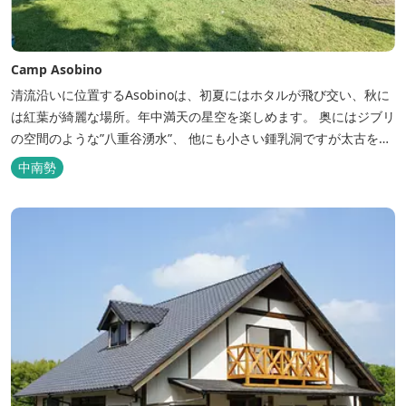
Camp Asobino
清流沿いに位置するAsobinoは、初夏にはホタルが飛び交い、秋に
は紅葉が綺麗な場所。年中満天の星空を楽しめます。 奥にはジブリ
の空間のような”八重谷湧水”、 他にも小さい鍾乳洞ですが太古を想
像させる”風穴”などがあり、自然が豊かなスポットです。 wi-fi完
中南勢
備。テントサウナもご利用いただけます。 また近くには廃校を活用
した「阿曽温泉」もあります。