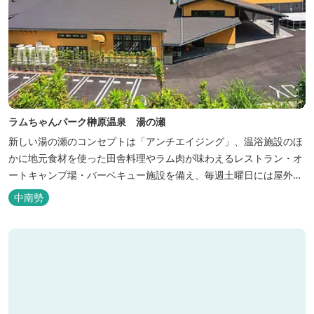
ラムちゃんパーク榊原温泉 湯の瀬
新しい湯の瀬のコンセプトは「アンチエイジング」、温浴施設のほ
かに地元食材を使った田舎料理やラム肉が味わえるレストラン・オ
ートキャンプ場・バーベキュー施設を備え、毎週土曜日には屋外に
「湯の瀬市場」を設け、新鮮野菜の販売が行われています。 また、
中南勢
観光旅行が困難な障がい者や介助が必要な高齢者の利用に特化した
福祉旅館として、全館バリアフリー、車いす対応の貸切風呂、リフ
ト付きジャグジーを備えています...