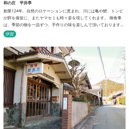
和の庄 平井亭
創業124年、自然のロケーションに恵まれ、川には亀や鯉、トンビ
が餌を催促に、またヤマセミも時々姿を現してくれます。 御食事
は、季節の物を一品ずつ、手作りの味を楽しんで頂いております。
（宿泊一日一組）
伊賀