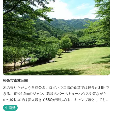
松阪市森林公園
木の香りただよう自然公園。ログハウス風の食堂では軽食が利用で
きる。直径1.5mのジャンボ鉄板のバーベキューハウスや昔ながら
の七輪長屋では炭火焼きでBBQが楽しめる。キャンプ場としても人
気で、週末は多くのキャンパーでにぎわっている。バンガローや5
中南勢
タイプのテントサイトがある。展望台からは市街が一望できる。ま