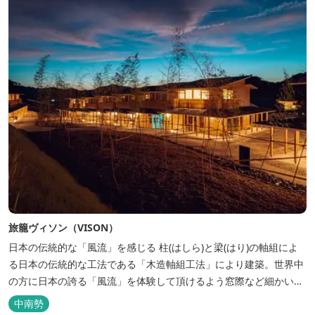
旅籠ヴィソン（VISON）
日本の伝統的な「風流」を感じる 柱(はしら)と梁(はり)の軸組によ
る日本の伝統的な工法である「木造軸組工法」により建築。世界中
の方に日本の誇る「風流」を体験して頂けるよう窓際など細かいデ
ィテールにこだわりました。4棟から成る旅籠棟では各棟1階に入居
中南勢
するテナントプロデュースにより洗練された世界観を各客室でお楽