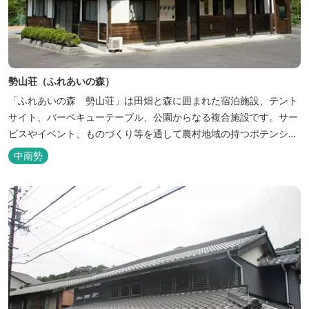
勢山荘（ふれあいの森）
「ふれあいの森 勢山荘」は田畑と森に囲まれた宿泊施設、テント
サイト、バーベキューテーブル、公園からなる複合施設です。サー
ビスやイベント、ものづくり等を通して農村地域の持つポテンシャ
ルを発信しています。 めだかやタガメなど水生生物が生息し、初夏
中南勢
にはホタルが飛び交う「メダカ池」や、約９０００本のあじさいが
植えられた「あじさいの小径」を散策し、遠い昔に過ごした懐かし
い田舎にタイムスリップしてみま...