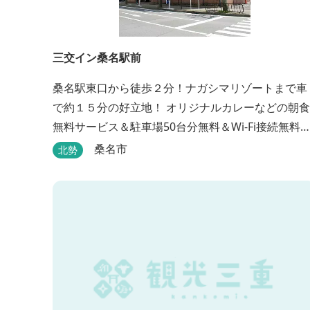
三交イン桑名駅前
桑名駅東口から徒歩２分！ナガシマリゾートまで車
で約１５分の好立地！ オリジナルカレーなどの朝食
無料サービス＆駐車場50台分無料＆Wi-Fi接続無料♪
選べるアメニティＢＡＲとまくらＢＡＲで快適な滞
桑名市
北勢
在をサポート！