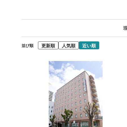
現
更新順
人気順
近い順
並び順