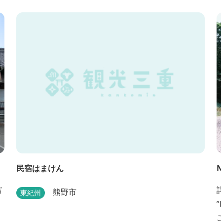
い範囲に自生するシデコブシは、三重県内ではいな
べ市、菰野町、四日市市などの北勢地方に見られ こ
れらの自生地は日本におけるシデコブシ天然分布の
西の端にあたります。 約500万年前に存在して...
民宿はまけん
N
富
熊野市
東紀州