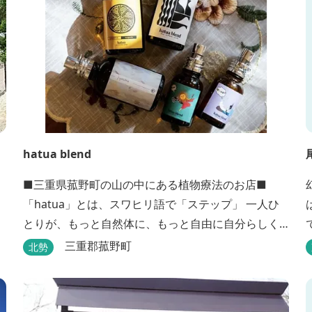
hatua blend
■三重県菰野町の山の中にある植物療法のお店■
「hatua」とは、スワヒリ語で「ステップ」 一人ひ
とりが、もっと自然体に、もっと自由に自分らしく
歩いていけるように その一歩を植物の力でサポート
三重郡菰野町
北勢
したいという思いから生まれたお店。 黄土スチーム
よもぎ蒸しやアロマの調合、季節の養生講座、アロ
マ講座、腸活講座、ワークショップ、イベント出店