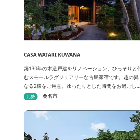
CASA WATARI KUWANA
築130年の木造戸建をリノベーション、ひっそりと
むスモールラグジュアリーな古民家宿です。趣の異
なる2棟をご用意。ゆったりとした時間をお過ごし
ださい。
桑名市
北勢