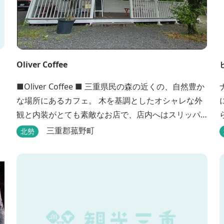
Oliver Coffee
■Oliver Coffee ■ 三重県民の森の近くの、自然豊か
な場所にあるカフェ。 木を基調としたオシャレな外
観と内装がとても素敵なお店で、店内へはスリッパ
に履き替えて入りますのでリラックスして食事を楽
三重郡菰野町
北勢
しめます。 席は店内にテーブル席や円卓、外のテラ
ス席などがあり、お子様連れでも入りやすく居心地
がいいカフェです。 森の静かな雰囲気の中で、ゆっ
くり過ごすことができます。