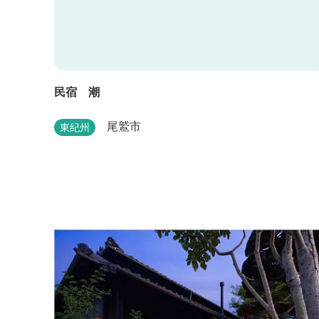
民宿 潮
尾鷲市
東紀州