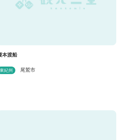
榎本渡船
尾鷲市
東紀州