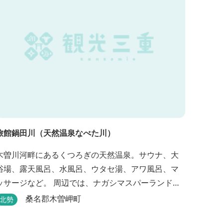
旅館鍋田川（天然温泉なべた川）
木曽川河畔にあるくつろぎの天然温泉。サウナ、大
浴場、露天風呂、水風呂、ウタセ湯、アワ風呂、マ
ッサージなど。 周辺では、ナガシマスパーランド、
国営木曽三川公園が楽しめます。（車で２０分）
桑名郡木曽岬町
北勢