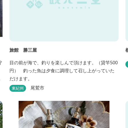
旅館 勝三屋
佇
目の前が海で、釣りを楽しんで頂けます。（貸竿500
円） 釣った魚は夕食に調理して召し上がっていた
く
だけます。
尾鷲市
東紀州