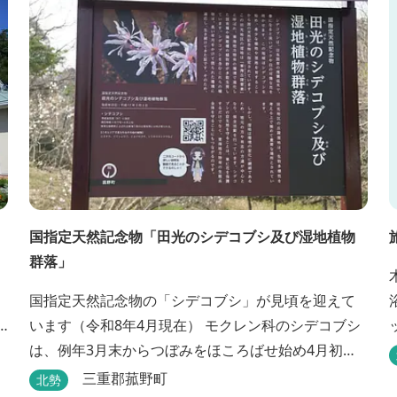
植物を通して身体と心を整えよう！をテーマに...
国指定天然記念物「田光のシデコブシ及び湿地植物
群落」
国指定天然記念物の「シデコブシ」が見頃を迎えて
います（令和8年4月現在） モクレン科のシデコブシ
は、例年3月末からつぼみをほころばせ始め4月初旬
に見頃を迎える日本固有の花です。 伊勢湾周辺の狭
三重郡菰野町
北勢