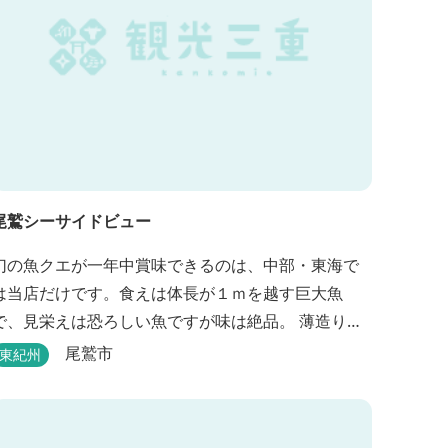
尾鷲シーサイドビュー
幻の魚クエが一年中賞味できるのは、中部・東海で
は当店だけです。食えは体長が１ｍを越す巨大魚
で、見栄えは恐ろしい魚ですが味は絶品。 薄造り、
鍋、雑炊などクエ尽くしの料理は人気があります。
尾鷲市
東紀州
ぜひご賞味ください（料理だけでも歌。また、宿泊
者には船での無料遊覧サービス（１時間）を行ない
ます。