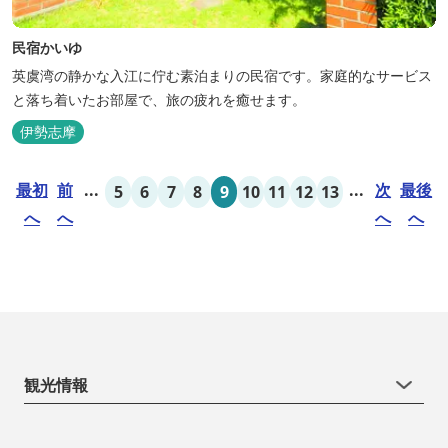
民宿かいゆ
英虞湾の静かな入江に佇む素泊まりの民宿です。家庭的なサービス
と落ち着いたお部屋で、旅の疲れを癒せます。
伊勢志摩
最初
前
...
...
次
最後
5
6
7
8
9
10
11
12
13
へ
へ
へ
へ
観光情報