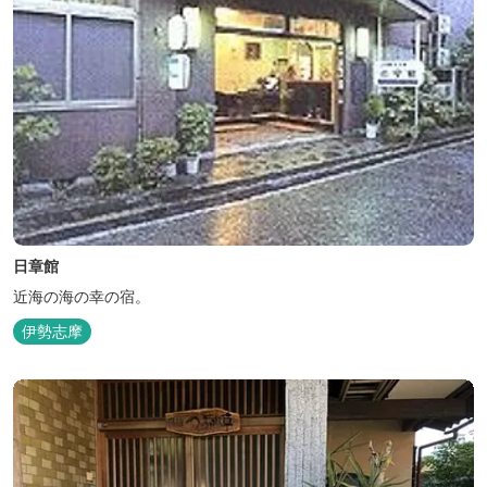
日章館
近海の海の幸の宿。
伊勢志摩