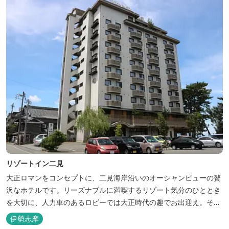
リゾートイン二見
大正ロマンをコンセプトに、二見海岸沿いのオーシャンビューの贅
沢なホテルです。リーズナブルに満喫するリゾート気分のひととき
を大切に、人力車のあるロビーでは大正時代の趣でお出迎え。そし
て、抜群の眺めが自慢の露天風呂｢七福の湯｣は、趣向を凝らした七
伊勢志摩
つのお風呂のうち、五つをご宿泊者様無料の貸切風呂としてご利用