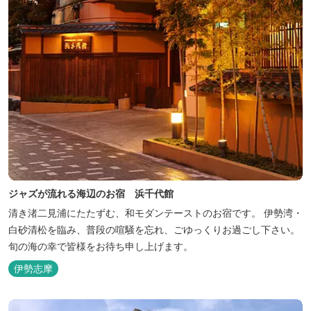
ジャズが流れる海辺のお宿 浜千代館
清き渚二見浦にたたずむ、和モダンテーストのお宿です。 伊勢湾・
白砂清松を臨み、普段の喧騒を忘れ、ごゆっくりお過ごし下さい。
旬の海の幸で皆様をお待ち申し上げます。
伊勢志摩