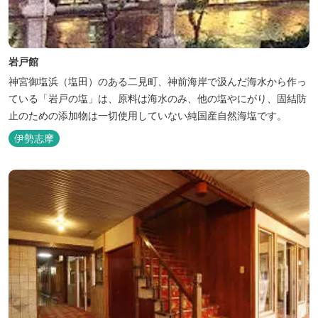
岩戸館
神宮御塩浜（塩田）のある二見町、神前海岸で汲んだ海水から作っ
ている「岩戸の塩」は、原料は海水のみ、他の塩やにがり、固結防
止のための添加物は一切使用していない純国産自然海塩です。
伊勢志摩