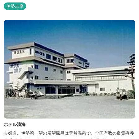
「AUBERGE YUSURA」が大切にしていること それは、小さな宿な
伊勢志摩
らではの「ひと手間」のおもてなし。 「居・食・充」を満たし、皆
様の伊勢路の旅に寄り添う宿となれるよう、心を月してお待ちし
て...
ホテル清海
夫婦岩、伊勢湾一望の展望風呂は天然温泉で、全国有数の良質療養