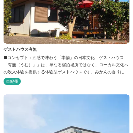
ゲストハウス有無
■コンセプト：五感で味わう「本物」の日本文化 ゲストハウス
「有無（うむ）」」は、単なる宿泊場所ではなく、ローカル文化へ
の没入体験を提供する体験型ゲストハウスです。みかんの香りに包
まれ、歴史ある世界遺産を巡り、日本の原風景に触れる。「本物」
東紀州
の日本文化を巡る冒険がここから始まります。 「年中みかんのとれ
るまち」にある当館は、ご宿泊のお客様にその時期に採れた旬の
「ウエルカムみかん」や無農薬野菜の...