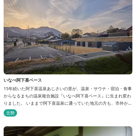
いなべ阿下喜ベース
15年続いた阿下喜温泉あじさいの里が、温泉・サウナ・宿泊・食事
からなるまちの温泉複合施設『いなべ阿下喜ベース』に生まれ変わ
りました。 いままで阿下喜温泉に通っていた地元の方も、市外から
いなべ市に遊びに来られる方も楽しめる施設になります。今まで人
北勢
気だった温泉はそのままに、サウナエリアやコンテナタイプの宿
泊、地元のお野菜が楽しめる飲食施設が加わります。 「いなべ阿下
喜ベース」は、『自...