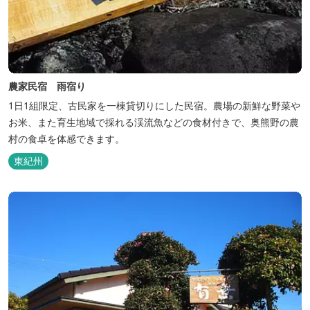
農家民宿 雨宿り
1日1組限定、古民家を一棟貸切りにした民宿。農場の新鮮な野菜や
お米、また育生地域で採れる渓流魚などの食材付きで、奥熊野の農
村の食卓を体感できます。
東紀州