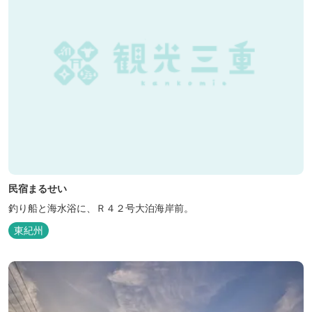
民宿まるせい
釣り船と海水浴に、Ｒ４２号大泊海岸前。
東紀州