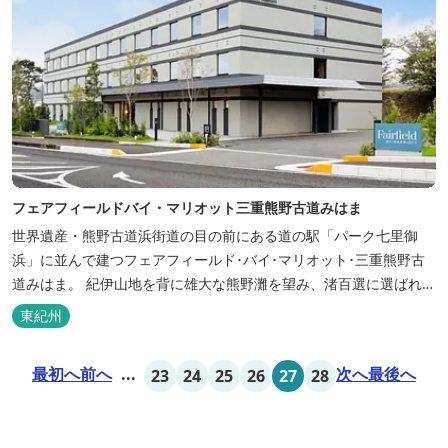
フェアフィールドバイ・マリオット三重熊野古道みはま
世界遺産・熊野古道浜街道の目の前にある道の駅「パーク七里御
浜」に並んで建つフェアフィールド･バイ･マリオット･三重熊野古
道みはま。 紀伊山地を背に雄大な熊野灘を望み、渚百選に選ばれた
七里御浜海岸などの美しい自然が広がります。一年を通して暖かで
東紀州
過ごしやすく、季節を通じて穫れる数々の品種のみかんをはじめ、
豊富な畑の幸や海の幸を堪能していただけます。 風光明媚な御浜を
最初へ
前へ
...
次へ
最後へ
23
24
25
26
27
28
巡る旅の拠点として、当...