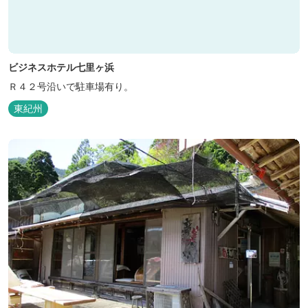
ビジネスホテル七里ヶ浜
Ｒ４２号沿いで駐車場有り。
東紀州