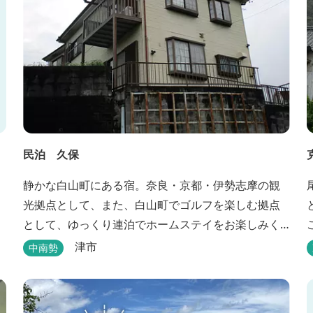
民泊 久保
静かな白山町にある宿。奈良・京都・伊勢志摩の観
光拠点として、また、白山町でゴルフを楽しむ拠点
として、ゆっくり連泊でホームステイをお楽しみく
ださい。
津市
中南勢