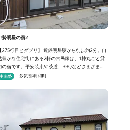
伊勢明星の宿2
【275行目とダブリ】 近鉄明星駅から徒歩約2分。自
然豊かな住宅街にある2軒の古民家は、1棟丸ごと貸
切の宿です。平安装束や茶道、BBQなどさまざまな
体験も楽しめます
多気郡明和町
中南勢