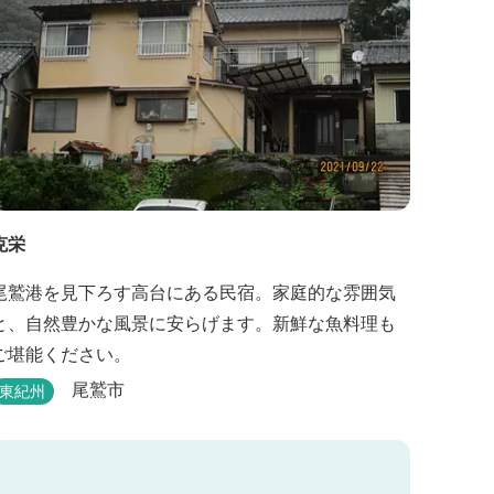
克栄
尾鷲港を見下ろす高台にある民宿。家庭的な雰囲気
と、自然豊かな風景に安らげます。新鮮な魚料理も
ご堪能ください。
尾鷲市
東紀州