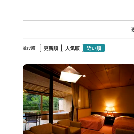
更新順
人気順
近い順
並び順