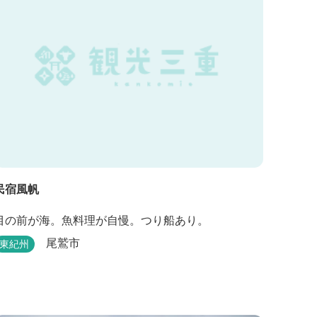
民宿風帆
目の前が海。魚料理が自慢。つり船あり。
尾鷲市
東紀州