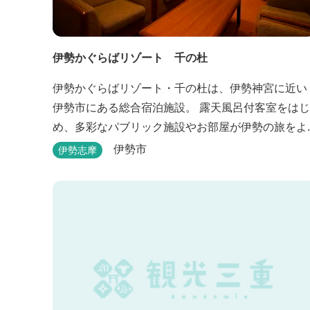
伊勢かぐらばリゾート 千の杜
伊勢かぐらばリゾート・千の杜は、伊勢神宮に近い
伊勢市にある総合宿泊施設。 露天風呂付客室をはじ
め、多彩なパブリック施設やお部屋が伊勢の旅をよ
り思い出深いものにしてくれます。 また、広大な敷
伊勢市
伊勢志摩
地内にはテニスコート、野球場を始めとしたスポー
ツ施設や、ウォータースライダーを有する流水プー
ル、お子様が楽しめる児童遊園など、様々なアウト
ドア施設がございます。杜の自然を感じながら、充
実した伊勢の一日を...