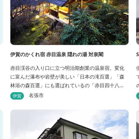
伊賀のかくれ宿 赤目温泉 隠れの湯 対泉閣
S
赤目渓谷の入り口に立つ明治期創業の温泉宿。変化
に富んだ瀑布や岩壁が美しい「日本の滝百選」「森
林浴の森百選」にも選ばれているの「赤目四十八
滝」や、忍者体験ができる「忍者の森」へ徒歩５分
名張市
伊賀
と観光にも好立地です。 地下１０００メートルから
湧くアルカリ性単純温泉はしっとり滑らかな肌触り
で美肌効果も期待できます。地元のスギ材を用いた
大浴場は、泡風呂を備えた「上忍の湯」、打たせ湯
を備えた「くのいちの...