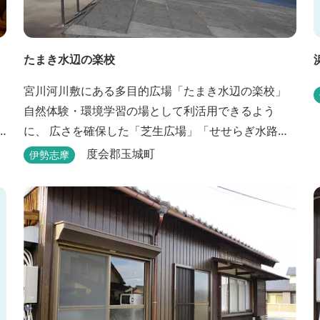
たまき水辺の楽校
宮川河川敷にある多目的広場「たまき水辺の楽校」
自然体験・環境学習の場として利活用できるよう
に、 広さを確保した「芝生広場」「せせらぎ水路」
等が整備されています。 芝生広場でのスポーツやバ
度会郡玉城町
伊勢志摩
ーベキューはもちろん、 車での乗り入れも可能なた
め、オートキャンプなどもお楽しみいただけます！
火災防止のため、バーベキュー･焚火等をする際は、
直火にならないように焚火台･コンロ等を使...