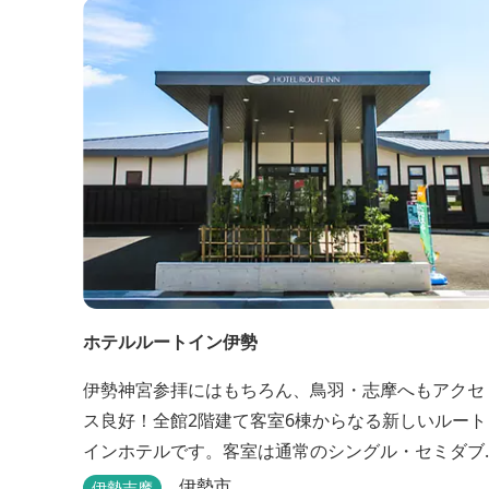
ホテルルートイン伊勢
伊勢神宮参拝にはもちろん、鳥羽・志摩へもアクセ
ス良好！全館2階建て客室6棟からなる新しいルート
インホテルです。客室は通常のシングル・セミダブ
ル・ ツインの他、畳敷きの和室もご用意しておりま
伊勢市
伊勢志摩