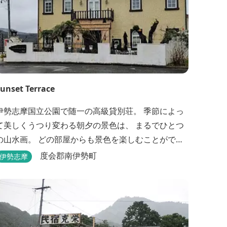
unset Terrace
伊勢志摩国立公園で随一の高級貸別荘。 季節によっ
て美しくうつり変わる朝夕の景色は、 まるでひとつ
の山水画。 どの部屋からも景色を楽しむことができ
ます。 大切な友人や家族と、最高のひとときを。 1
度会郡南伊勢町
伊勢志摩
日1組限定とさせていただいております。 完全にプラ
イベートでご利用いただけます。