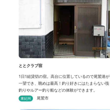
ととクラブ宿
1日1組貸切の宿。高台に位置しているので尾鷲港が
一望でき、眺めは最高！釣り好きにはたまらない筏
釣りやルアー釣り船などの体験ができます。
尾鷲市
東紀州