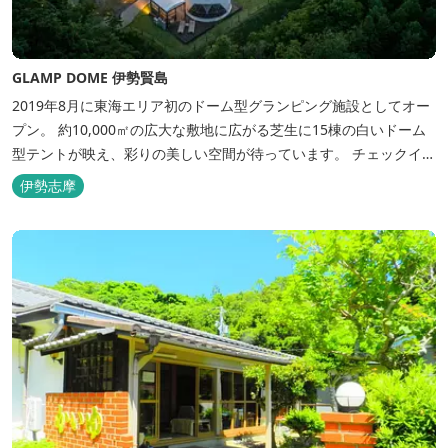
GLAMP DOME 伊勢賢島
2019年8月に東海エリア初のドーム型グランピング施設としてオー
プン。 約10,000㎡の広大な敷地に広がる芝生に15棟の白いドーム
型テントが映え、彩りの美しい空間が待っています。 チェックイン
後は『ハーゲンダッツ食べ放題』 夕食は松阪牛や伊勢海老を贅沢に
伊勢志摩
使用した「三重ブランドBBQプラン」や、1人前350ｇと食べ応え
のあるお肉を用意した「肉盛りプラン」などからお選びできま
す。...