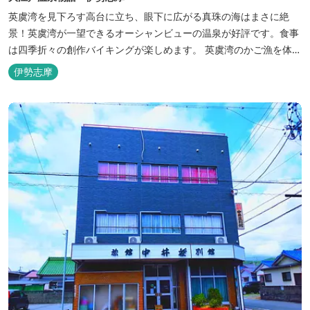
英虞湾を見下ろす高台に立ち、眼下に広がる真珠の海はまさに絶
景！英虞湾が一望できるオーシャンビューの温泉が好評です。食事
は四季折々の創作バイキングが楽しめます。 英虞湾のかご漁を体験
できるクルーズ船は毎日運行しており、漁で獲れた魚を食べること
伊勢志摩
もできます。