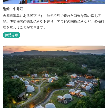
別館 中井荘
志摩市浜島にある民宿です。地元浜島で獲れた新鮮な海の幸を堪
能。伊勢海老の磯浜焼きやお造り、アワビの陶板焼きなど、名物料
理を味わうことができます。
伊勢志摩