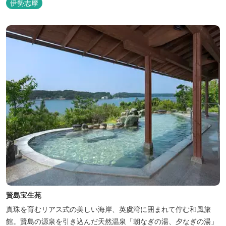
伊勢志摩
賢島宝生苑
真珠を育むリアス式の美しい海岸、英虞湾に囲まれて佇む和風旅
館。賢島の源泉を引き込んだ天然温泉「朝なぎの湯、夕なぎの湯」