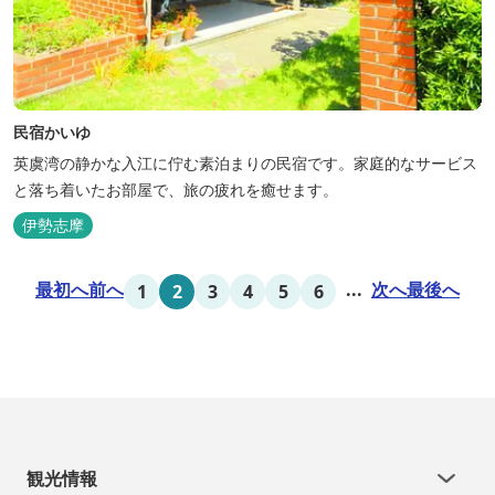
民宿かいゆ
英虞湾の静かな入江に佇む素泊まりの民宿です。家庭的なサービス
と落ち着いたお部屋で、旅の疲れを癒せます。
伊勢志摩
最初へ
前へ
...
次へ
最後へ
1
2
3
4
5
6
観光情報