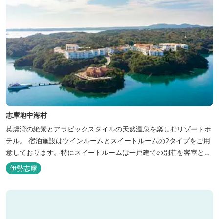
志摩地中海村
英虞湾の絶景とアラビックスタイルの天然温泉を楽しむリゾートホ
テル。 宿泊施設はツインルームとスイートルームの2タイプをご用
意しております。特にスイートルームは一戸建ての別荘を客室とし
てリニューアル♪120平米の驚きの広さとこだわりの調度品が自慢
伊勢志摩
です！ スペイン１ツ星レストランと提携したレストランでのお食事
も楽しみのひとつです。 また、日帰りプランでは、クラフト体験工
房にてモザイクタイル...