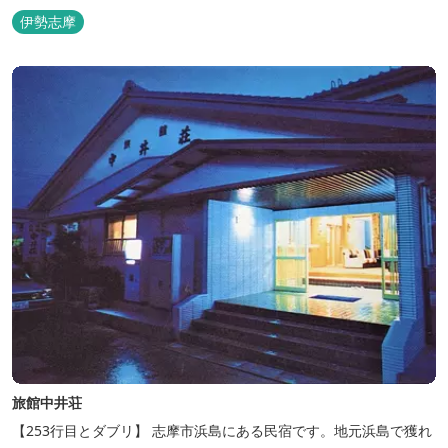
の屋根が連なる外観が印象的で、開放的なスパニッシュスタイルを
伊勢志摩
取り入れた建築美は陽気で自由な寛ぎを感じさせ、まるで異国に足
を踏み入れたと錯覚するほど、どこを歩いても絵になるホテルで
す。
旅館中井荘
【253行目とダブリ】 志摩市浜島にある民宿です。地元浜島で獲れ