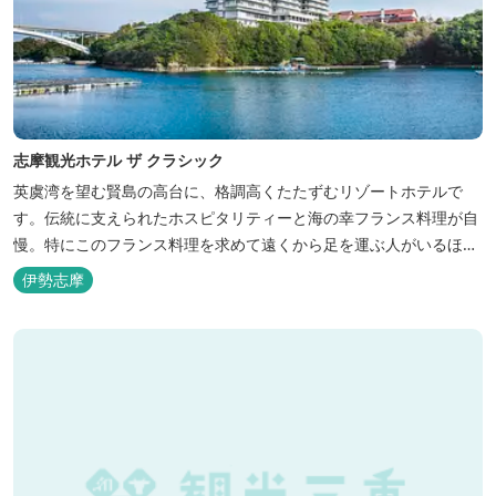
志摩観光ホテル ザ クラシック
英虞湾を望む賢島の高台に、格調高くたたずむリゾートホテルで
す。伝統に支えられたホスピタリティーと海の幸フランス料理が自
慢。特にこのフランス料理を求めて遠くから足を運ぶ人がいるほ
ど。洗練されたサービスに、寛ぎと至福のひとときを満喫してくだ
伊勢志摩
さい。 ※2016年6月7日リニューアルオープン