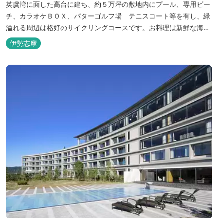
英虞湾に面した高台に建ち、約５万坪の敷地内にプール、専用ビー
チ、カラオケＢＯＸ、パターゴルフ場 テニスコート等を有し、緑
溢れる周辺は格好のサイクリングコースです。お料理は新鮮な海の
幸をふんだんに使用する荒磯焼、活造会席、伊勢海老残酷鍋会席、
伊勢志摩
松茸料理（秋）等グルメ志向の方に好評です。夏には野外バーベキ
ューも毎晩行ないます。