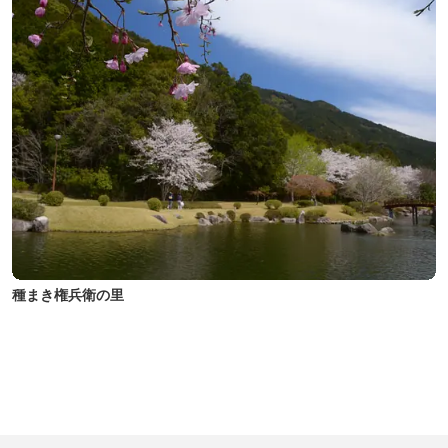
種まき権兵衛の里