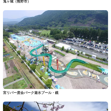
鬼ヶ城（熊野市）
宮リバー度会パーク遊水プール・鏡