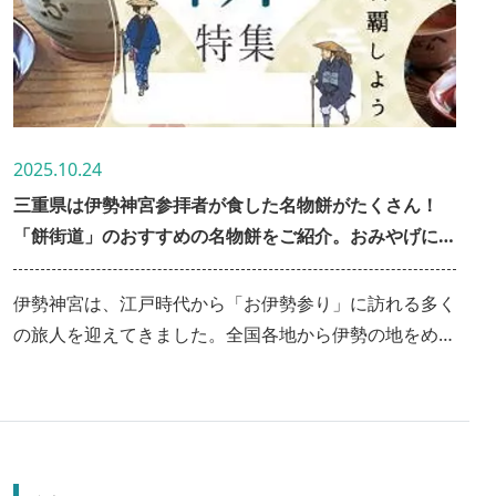
2025.10.24
三重県は伊勢神宮参拝者が食した名物餅がたくさん！
「餅街道」のおすすめの名物餅をご紹介。おみやげにお
餅はいかが？
伊勢神宮は、江戸時代から「お伊勢参り」に訪れる多く
の旅人を迎えてきました。全国各地から伊勢の地をめざ
した旅人たちは、道中に手早く食べられ腹持ちが良いお
餅を好んで食べたといわれています。桑名から伊勢まで
の参宮街道は別名「餅街道」とも呼ばれ、街道沿いには
「おかげ参り」の旅人をもてなす道中食として親しまれ
た名物餅があり、現在も多くのお店で楽しむことができ