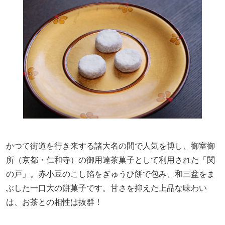
かつて街道を行き来する諸大名の間で人気を博し、御室御
所（京都・仁和寺）の御用達茶菓子として利用された「関
の戸」。赤小豆のこし餡をぎゅうひ餅で包み、和三盆をま
ぶした一口大の餅菓子です。甘さを抑えた上品な味わい
は、お茶との相性は抜群！