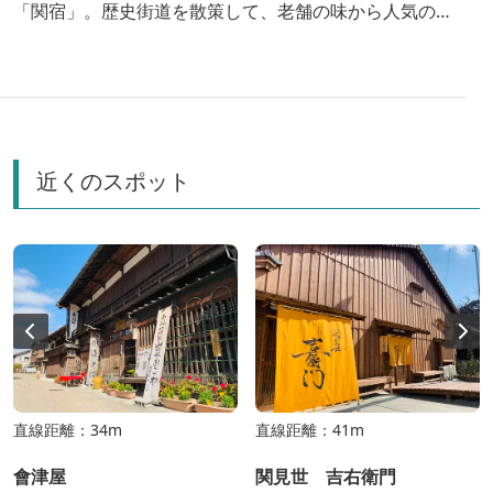
「関宿」。歴史街道を散策して、老舗の味から人気のB
級グルメまで、亀山の魅力を味わい尽くす1泊2日の旅
をご紹介！
近くのスポット
直線距離：34m
直線距離：41m
會津屋
関見世 吉右衛門