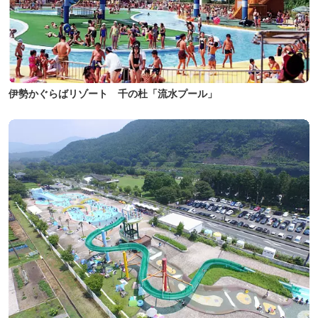
伊勢かぐらばリゾート 千の杜「流水プール」