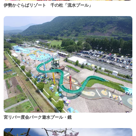
伊勢かぐらばリゾート 千の杜「流水プール」
宮リバー度会パーク遊水プール・鏡