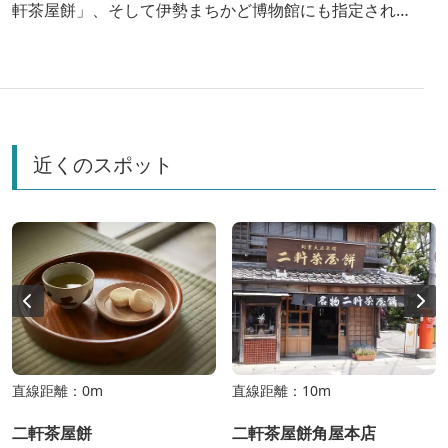
軒茶屋餅」、そして伊勢まちかど博物館にも指定された
「角屋民具館」へ、約百年の歷史を持つ天然醸造の「角
屋味噌・醤油醸造蔵」を見学したあと、最後は1997年
から醸造をはじめ、世界ビールコンペティションでもた
くさんの金賞を獲得してきた「伊勢角屋麦酒」を見学、
そして試飲♪ タイムスリップを感じながら美味しいも
近くのスポット
のを満喫するツアーへ、ようこそ！
直線距離：0m
直線距離：10m
二軒茶屋餅
二軒茶屋餅角屋本店