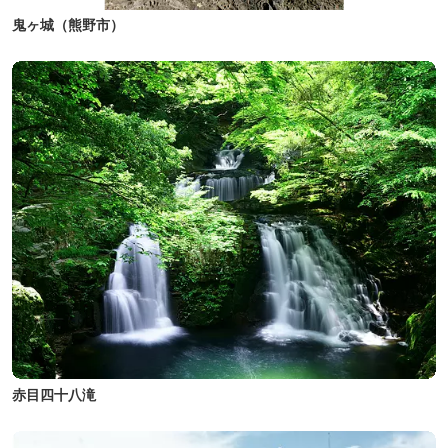
鬼ヶ城（熊野市）
赤目四十八滝