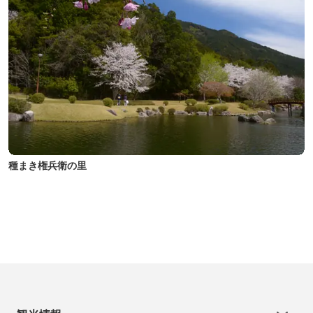
種まき権兵衛の里