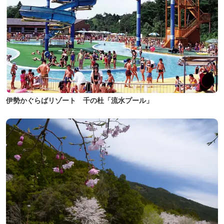
伊勢かぐらばリゾート 千の杜「流水プール」