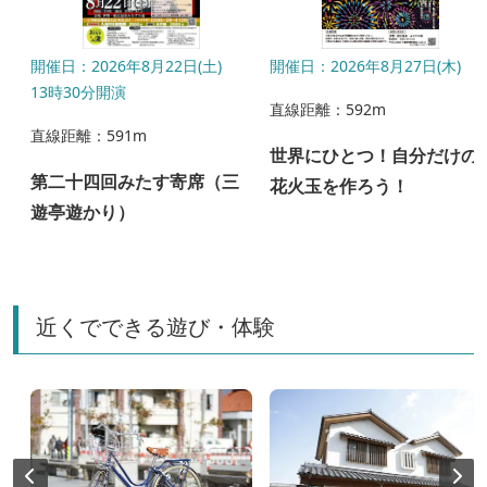
開催日：2026年8月22日(土)
開催日：2026年8月27日(木)
13時30分開演
直線距離：592m
直線距離：591m
世界にひとつ！自分だけの
第二十四回みたす寄席（三
タ
花火玉を作ろう！
遊亭遊かり）
近くでできる遊び・体験