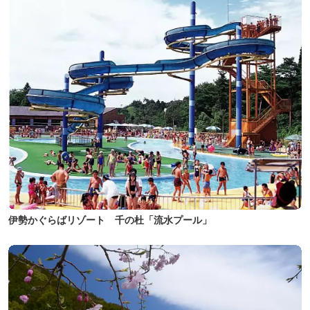
伊勢かぐらばリゾート 千の杜「流水プール」