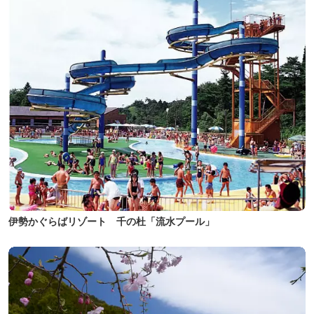
伊勢かぐらばリゾート 千の杜「流水プール」