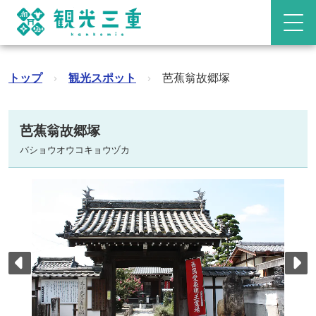
トップ
›
観光スポット
›
芭蕉翁故郷塚
芭蕉翁故郷塚
バショウオウコキョウヅカ