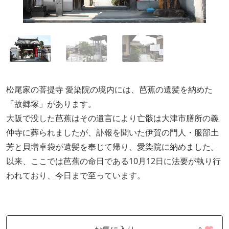
松尾家の菩提寺 愛染院の境内には、芭蕉の遺髪を納めた
「故郷塚」があります。
大阪で没した芭蕉はその遺言により亡骸は大津市膳所の義
仲寺に葬られましたが、訃報を聞いた伊賀の門人・服部土
芳と貝増卓袋が遺髪を奉じて帰り、愛染院に納めました。
以来、ここでは芭蕉の命日である10月12日に法要が執り行
われており、今日まで至っています。