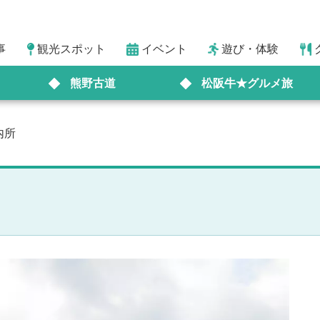
事
観光スポット
イベント
遊び・体験
熊野古道
松阪牛★グルメ旅
内所