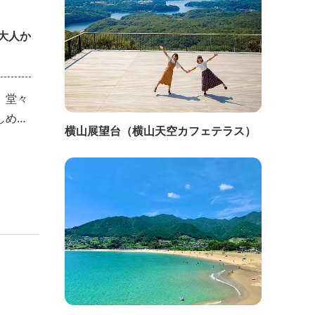
大人か
、堂々
しめる
横山展望台（横山天空カフェテラス）
スマホ
得に楽