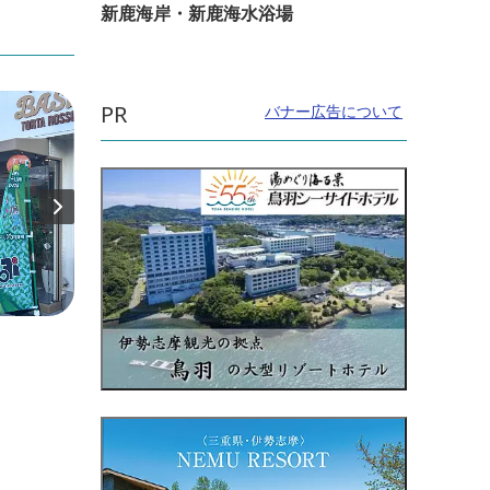
新鹿海岸・新鹿海水浴場
PR
バナー広告について
直線距離：107m
直線距
伊賀市の『ポケふた』
伊賀