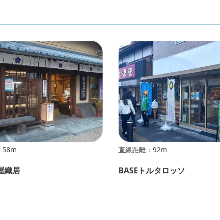
58m
直線距離：92m
梗屋織居
BASEトルタロッソ