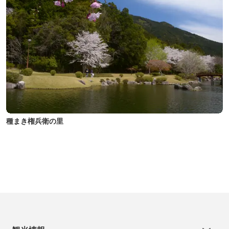
種まき権兵衛の里