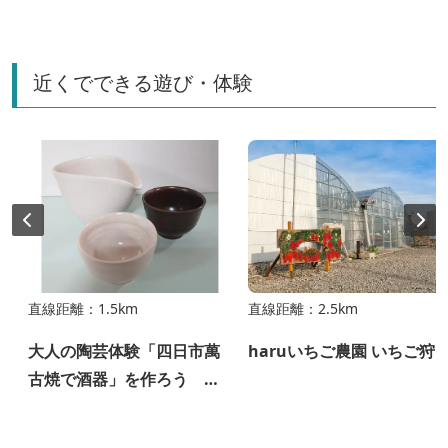
近くでできる遊び・体験
直線距離：1.5km
直線距離：2.5km
大人の陶芸体験「四日市萬
haruいちご農園 いちご狩
古焼で酒器」を作ろう ～
よっかいちガストロノミー
ツーリズム～