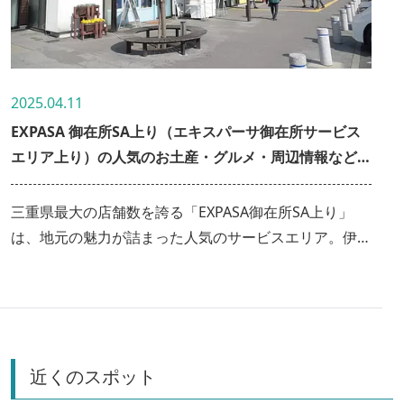
2025.04.11
EXPASA 御在所SA上り（エキスパーサ御在所サービス
エリア上り）の人気のお土産・グルメ・周辺情報など詳
しくご紹介！
三重県最大の店舗数を誇る「EXPASA御在所SA上り」
は、地元の魅力が詰まった人気のサービスエリア。伊勢
方面や関西方面から中部地方へ向かう際の最後の立ち寄
りスポットとして、多くの人で賑わいます。EXPASA 御
在所SA上りの魅力は県内一の店舗数の多さ！他にも、
ドッグランや遊具、エリアコンシェルジュなど、旅を快
適にする設備やサービスも整っています。
近くのスポット