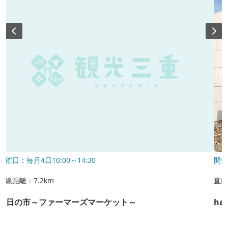
開催日：毎月4日10:00～14:30
開催
直線距離：7.2km
直線
四日の市～ファーマーズマーケット～
ha