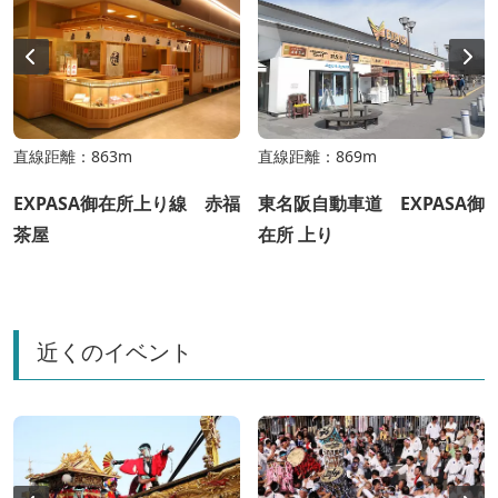
直線距離：863m
直線距離：869m
EXPASA御在所上り線 赤福
東名阪自動車道 EXPASA御
茶屋
在所 上り
近くのイベント