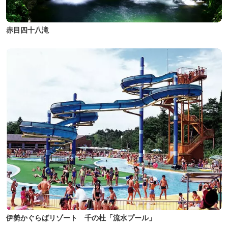
赤目四十八滝
伊勢かぐらばリゾート 千の杜「流水プール」