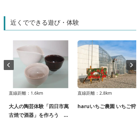
近くでできる遊び・体験
直線距離：1.6km
直線距離：2.8km
大人の陶芸体験「四日市萬
haruいちご農園 いちご狩
古焼で酒器」を作ろう ～
よっかいちガストロノミー
ツーリズム～