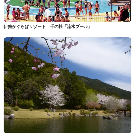
伊勢かぐらばリゾート 千の杜「流水プール」