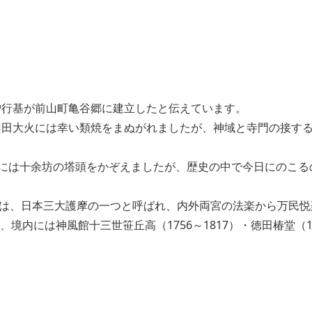
、僧行基が前山町亀谷郷に建立したと伝えています。
の山田大火には幸い類焼をまぬがれましたが、神域と寺門の接す
には十余坊の塔頭をかぞえましたが、歴史の中で今日にのこる
摩は、日本三大護摩の一つと呼ばれ、内外両宮の法楽から万民悦
境内には神風館十三世笹丘高（1756～1817）・徳田椿堂（1