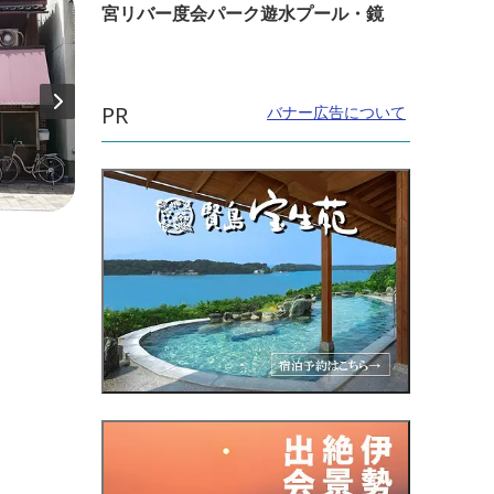
宮リバー度会パーク遊水プール・鏡
PR
バナー広告について
直線距離：635m
直線距
有限会社 マザーフルーツ
伊勢