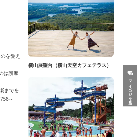
るのを憂え
横山展望台（横山天空カフェテラス）
のは護摩
マイページを見る
楽までを
758～