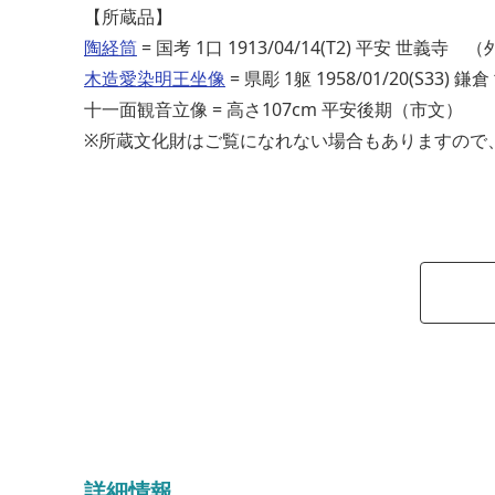
【所蔵品】
陶経筒
= 国考 1口 1913/04/14(T2) 平安 世義寺 
木造愛染明王坐像
= 県彫 1躯 1958/01/20(S33
十一面観音立像 = 高さ107cm 平安後期（市文）
※所蔵文化財はご覧になれない場合もありますので
詳細情報