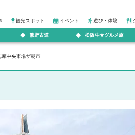
事
観光スポット
イベント
遊び・体験
熊野古道
松阪牛★グルメ旅
志摩中央市場ザ朝市