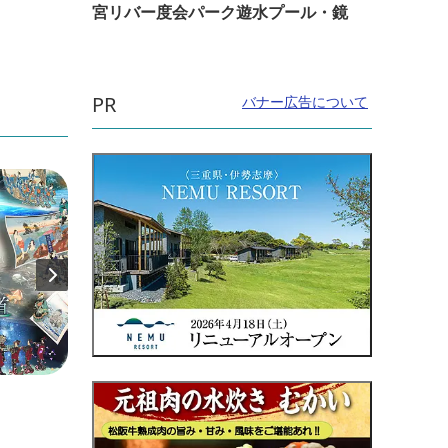
宮リバー度会パーク遊水プール・鏡
PR
バナー広告について
開催日：2026年10月10日(土)〜2026年10月
開催日
11日(日)
～8月