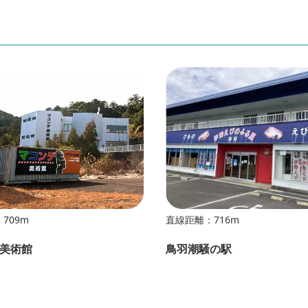
709m
直線距離：716m
美術館
鳥羽潮騒の駅