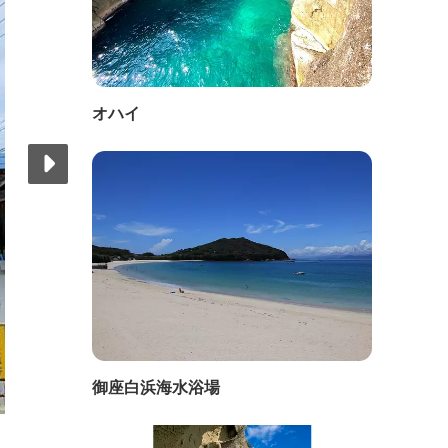
オハイ
御座白浜海水浴場