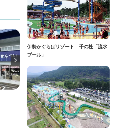
伊勢かぐらばリゾート 千の杜「流水
プール」
直線距離：817m
直線距
ミジュマルのバス停（鳥羽小学校）
旅荘