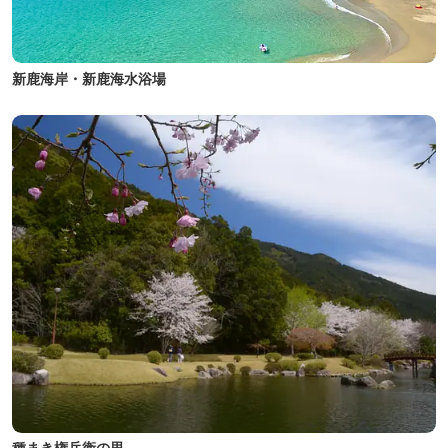
新鹿海岸・新鹿海水浴場
種まき権兵衛の里