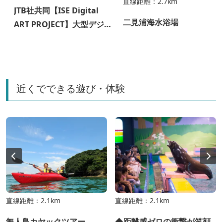
直線距離：2.7km
JTB社共同【ISE Digital
二見浦海水浴場
ART PROJECT】大型デジタ
ルアート展示
近くでできる遊び・体験
直線距離：2.1km
直線距離：2.1km
無人島カヤックツアー
◆距離感ゼロの衝撃が笑顔