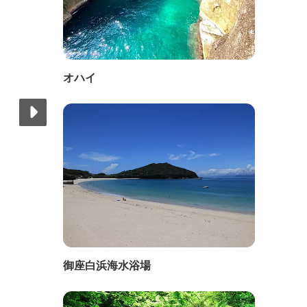
オハイ
御座白浜海水浴場