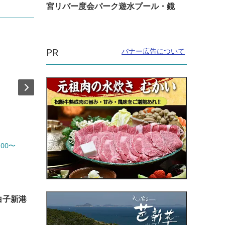
宮リバー度会パーク遊水プール・鏡
PR
バナー広告について
:00〜
開催日：2027年01月01日(金)〜2027年01月
開催日
03日(日)
直線距
直線距離：3.6km
花ま
白子新港
【初詣】子安観音寺の正月修正会