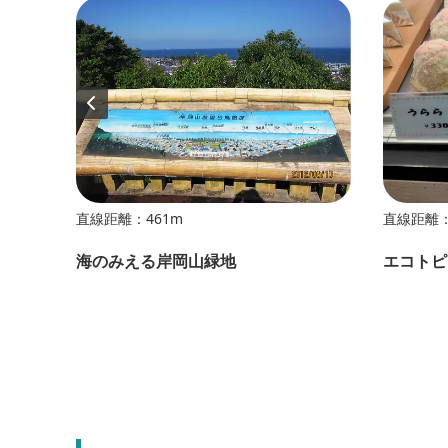
直線距離：461m
直線距離：
造
海のみえる岸岡山緑地
エコトピ