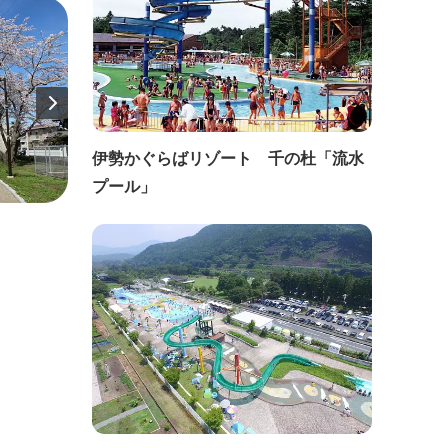
伊勢かぐらばリゾート 千の杜「流水
プール」
直線距離：1.1km
直線距
国道23号線近く！！トリックスイチゴ
千代
ファーム