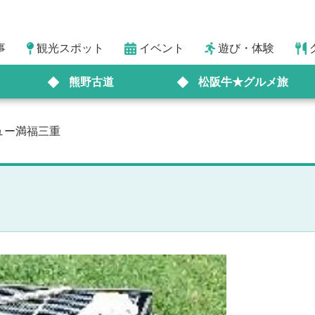
事
観光スポット
イベント
遊び・体験
熊野古道
松阪牛★グルメ旅
ュー満福三重