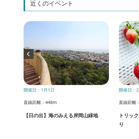
近くのイベント
6年11月
開催日：1月1日
開催日：2
直線距離：448m
直線距離：
【日の出】海のみえる岸岡山緑地
トリック
ミュラ
り
JAF鈴