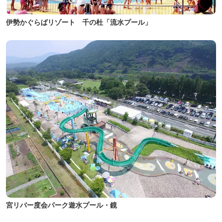
伊勢かぐらばリゾート 千の杜「流水プール」
宮リバー度会パーク遊水プール・鏡