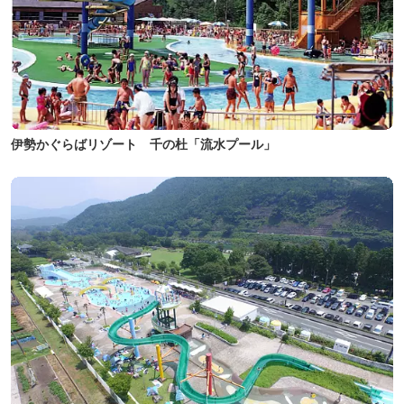
伊勢かぐらばリゾート 千の杜「流水プール」