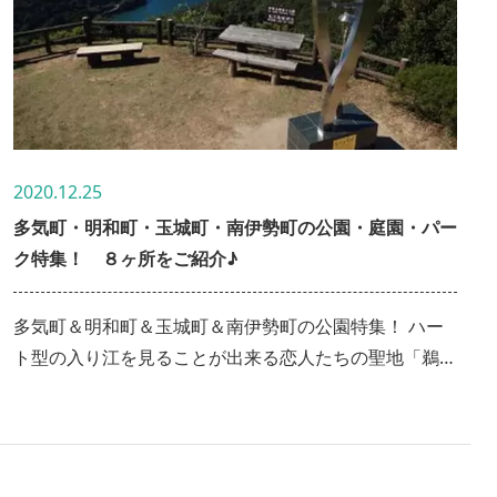
2020.12.25
多気町・明和町・玉城町・南伊勢町の公園・庭園・パー
ク特集！ ８ヶ所をご紹介♪
多気町＆明和町＆玉城町＆南伊勢町の公園特集！ ハー
ト型の入り江を見ることが出来る恋人たちの聖地「鵜倉
園地」や、河津桜でお馴染みの「河村瑞賢公園」、広大
な敷地で思いっきり遊べる『大仏山公園』など、計８ス
ポットをまとめてご紹介します♪