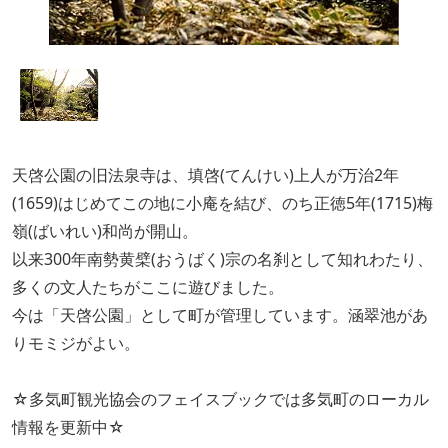
天啓公園の旧法泉寺は、填啓(てんけい)上人が万治2年
(1659)はじめてこの地に小庵を結び、のち正徳5年(1715)梅
嶺(ばいれい)和尚が開山。
以来300年南勢黄檗(おうばく)宗の名刹として知れわたり、
多くの文人たちがここに遊びました。
今は「天啓公園」として町が管理しています。涵翠池があ
りモミジがよい。
☆多気町観光協会のフェイスブックでは多気町のローカル
情報を更新中☆