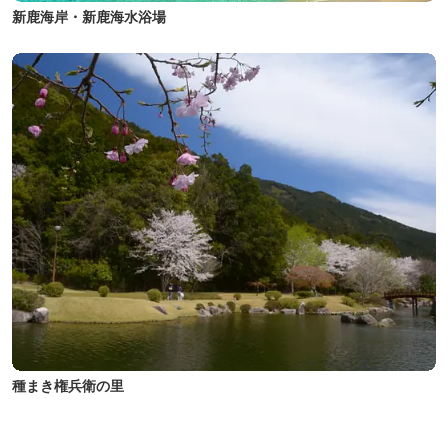
新鹿海岸・新鹿海水浴場
種まき権兵衛の里