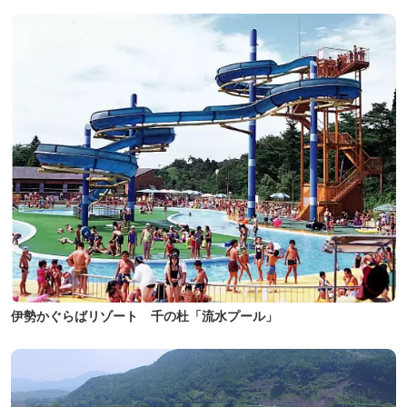
伊勢かぐらばリゾート 千の杜「流水プール」