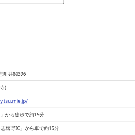
一志町井関396
命寺)
y.tsu.mie.jp/
駅」から徒歩で約15分
志嬉野IC」から車で約15分