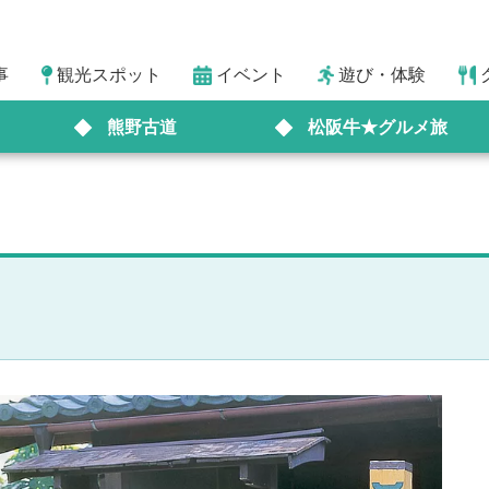
事
観光スポット
イベント
遊び・体験
熊野古道
松阪牛★グルメ旅