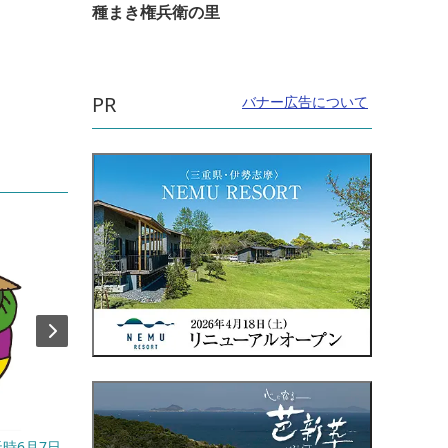
種まき権兵衛の里
PR
バナー広告について
天時6月7日
開催日：2026年8月11日(火・祝) ※雨天の
開催日：