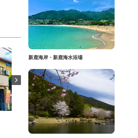
新鹿海岸・新鹿海水浴場
直線距離：1.8km
直線距
ＪＡみえなか 郷土資料館
青巌