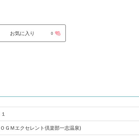
お気に入り
0
８１
1 (富士ＯＧＭエクセレント倶楽部一志温泉)