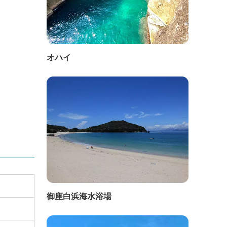
オハイ
御座白浜海水浴場