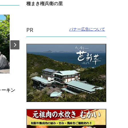
種まき権兵衛の里
PR
バナー広告について
直線距離：17.9km
直線距
ォーキン
芸濃観光いちご園 【観光農園】
忍者