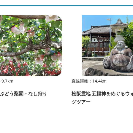
9.7km
直線距離：14.4km
ぶどう梨園・なし狩り
松阪霊地 五福神をめぐるウ
グツアー