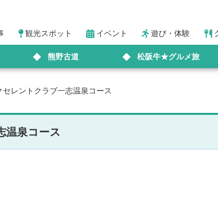
事
観光スポット
イベント
遊び・体験
熊野古道
松阪牛★グルメ旅
クセレントクラブ一志温泉コース
志温泉コース