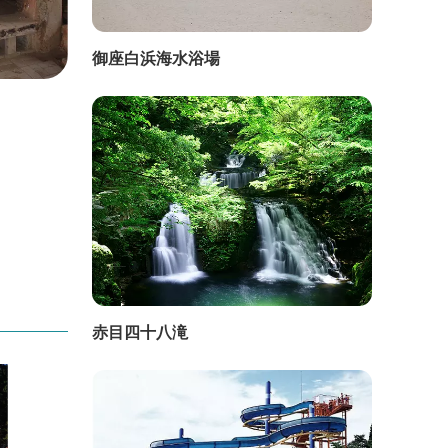
御座白浜海水浴場
直線距離：2.3km
直線距
ホテルシャトー
ホテ
赤目四十八滝