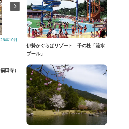
26年10月
開催日：2026年8月10日(月)〜15日(土)
開催日
伊勢かぐらばリゾート 千の杜「流水
(日)）・
直線距離：10.0km
プール」
直線距
昆虫資料展
飯福田寺）
お芋
ぐま