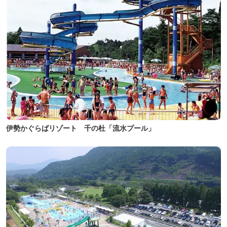
伊勢かぐらばリゾート 千の杜「流水プール」