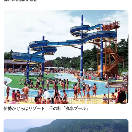
伊勢かぐらばリゾート 千の杜「流水プール」