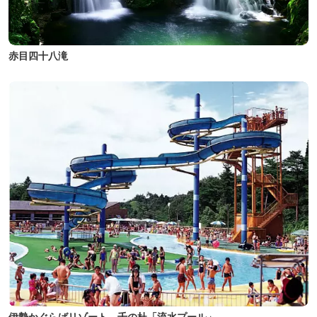
赤目四十八滝
伊勢かぐらばリゾート 千の杜「流水プール」