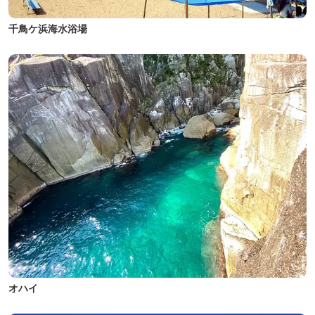
千鳥ケ浜海水浴場
オハイ