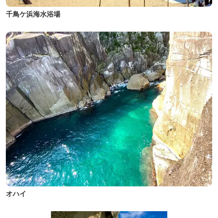
千鳥ケ浜海水浴場
オハイ