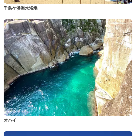
千鳥ケ浜海水浴場
オハイ