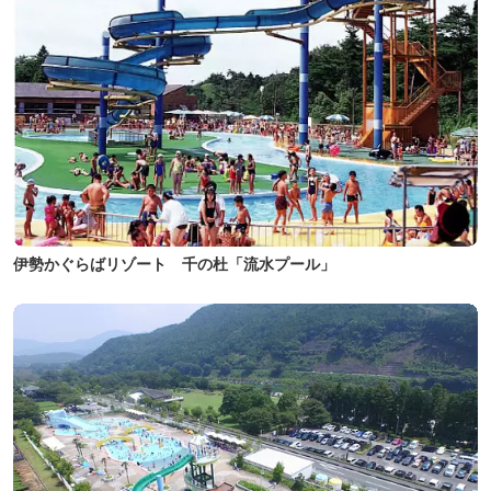
伊勢かぐらばリゾート 千の杜「流水プール」