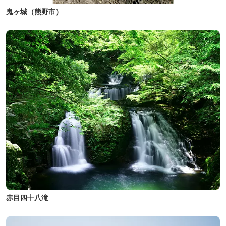
鬼ヶ城（熊野市）
赤目四十八滝