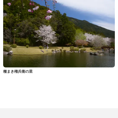
種まき権兵衛の里