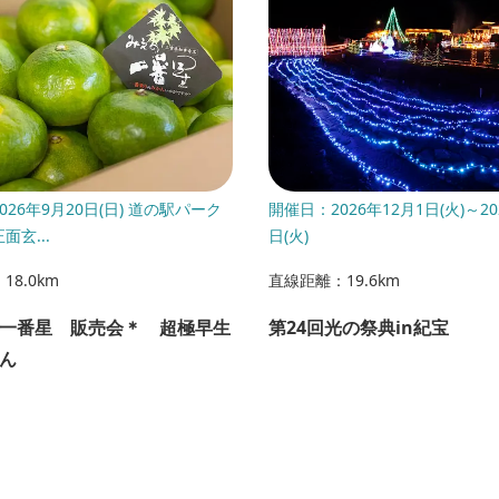
026年9月20日(日) 道の駅パーク
開催日：2026年12月1日(火)～20
面玄...
日(火)
8.0km
直線距離：19.6km
一番星 販売会＊ 超極早生
第24回光の祭典in紀宝
ん