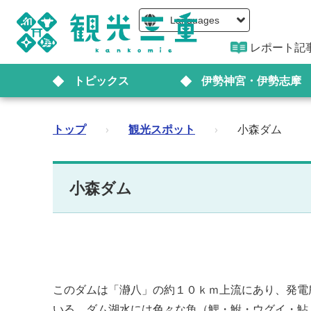
Languages
レポート記
トピックス
伊勢神宮・伊勢志摩
トップ
›
観光スポット
›
小森ダム
小森ダム
このダムは「瀞八」の約１０ｋｍ上流にあり、発電
いる。ダム湖水には色々な魚（鯉・鮒・ウグイ・鮎