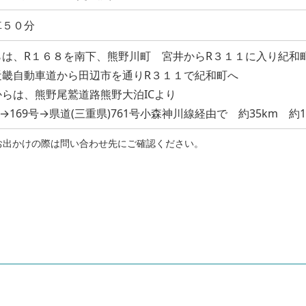
車５０分
は、R１６８を南下、熊野川町 宮井からR３１１に入り紀和
近畿自動車道から田辺市を通りR３１１で紀和町へ
らは、熊野尾鷲道路熊野大泊ICより
→169号→県道(三重県)761号小森神川線経由で 約35km 約
お出かけの際は問い合わせ先にご確認ください。