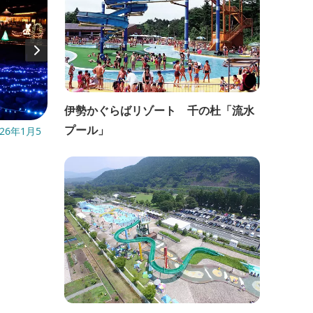
伊勢かぐらばリゾート 千の杜「流水
プール」
26年1月5
開催日：令和８年９月頃開催予定
開催日
直線距離：19.7km
直線距
恋旅in紀宝（令和７年度第１回交流
井田
（婚活）イベント）の参加者募集につ
いて