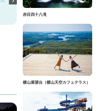
赤目四十八滝
直線距離：4.5km
直線距
農家民宿 雨宿り
ちゃ
横山展望台（横山天空カフェテラス）