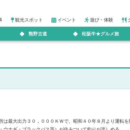
事
観光スポット
イベント
遊び・体験
熊野古道
松阪牛★グルメ旅
所は最大出力３０，０００ＫＷで、昭和４０年８月より運転を
・ウナギ・ブラックバス等）が住みついて釣りが楽しめる。