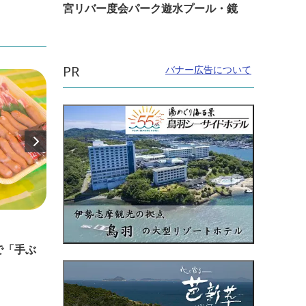
宮リバー度会パーク遊水プール・鏡
PR
バナー広告について
直線距離：19.7km
直線距
で「手ぶ
滝が水風呂！？『フィンランドサウ
「に
ナ』体験
イク