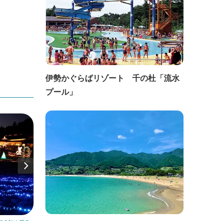
令和7年4月10日より運行廃止
ロッ
伊勢かぐらばリゾート 千の杜「流水
プール」