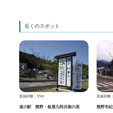
近くのスポット
直線距離：55m
直線距離：
揆の
道の駅 熊野・板屋九郎兵衛の里
熊野市紀