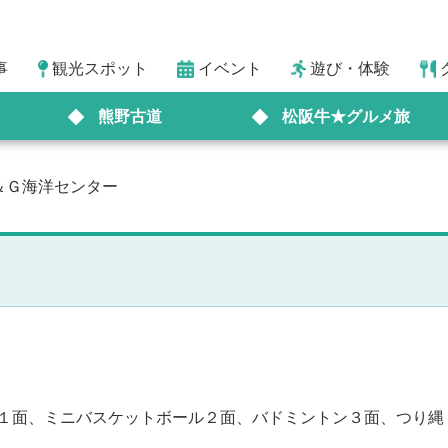
事
観光スポット
イベント
遊び・体験
熊野古道
松阪牛★グルメ旅
＆Ｇ海洋センター
１面、ミニバスケットボール２面、バドミントン３面、つり縄