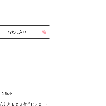
お気に入り
0
８２番地
 (熊野市紀和Ｂ＆Ｇ海洋センター)