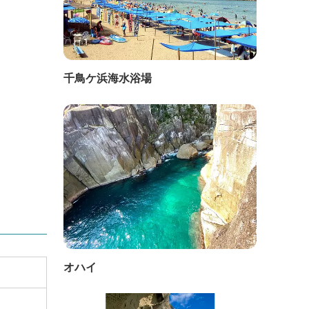
千鳥ケ浜海水浴場
オハイ