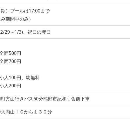
通常期）プールは17:00まで
（夏休み期間中のみ）
/29～1/3)、祝日の翌日
全面500円
全面700円
小人100円、幼無料
小人200円
町方面行きバス60分熊野市紀和庁舎前下車
勢大内山ＩＣから１３０分