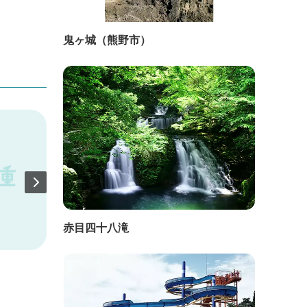
鬼ヶ城（熊野市）
赤目四十八滝
直線距離：1.3km
直線距
瀞峡観光ウォータージェット船 ※
【運休