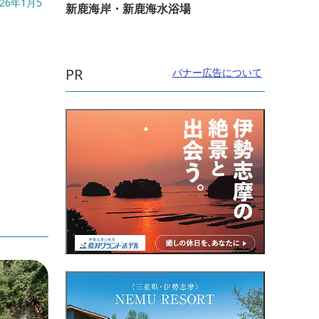
26年1月5
開催日：2026年9月20日(日) 道の駅パーク
開催日
新鹿海岸・新鹿海水浴場
七里御浜正面玄...
直線距
直線距離：14.2km
井田
PR
バナー広告について
＊みえの一番星 販売会＊ 超極早生
温州みかん