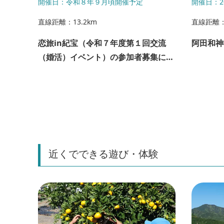
6年08月
開催日：令和８年９月頃開催予定
開催日：2
直線距離：13.2km
直線距離：1
恋旅in紀宝（令和７年度第１回交流
阿田和神
体験
（婚活）イベント）の参加者募集につ
いて
近くでできる遊び・体験