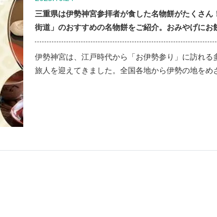
三重県は伊勢神宮参拝者が食した名物餅がたくさん
街道」のおすすめの名物餅をご紹介。おみやげにお
かが？
伊勢神宮は、江戸時代から「お伊勢参り」に訪れる
旅人を迎えてきました。全国各地から伊勢の地をめ
旅人たちは、道中に手早く食べられ腹持ちが良いお
んで食べたといわれています。桑名から伊勢までの
道は別名「餅街道」とも呼ばれ、街道沿いには「お
り」の旅人をもてなす道中食として親しまれた名物
り、現在も多くのお店で楽しむことができます。街
のお餅を味わい、当時の人々の旅ごころに思いを馳
る・・・ そんな、いつもと違った三重の旅を楽し
ができます。