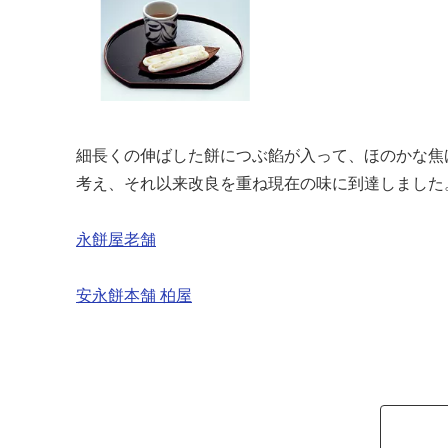
細長くの伸ばした餅につぶ餡が入って、ほのかな焦
考え、それ以来改良を重ね現在の味に到達しました
永餅屋老舗
安永餅本舗 柏屋