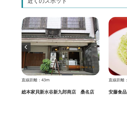
近くのスポット
直線距離：43m
直線距離：
san
総本家貝新水谷新九郎商店 桑名店
安藤食品