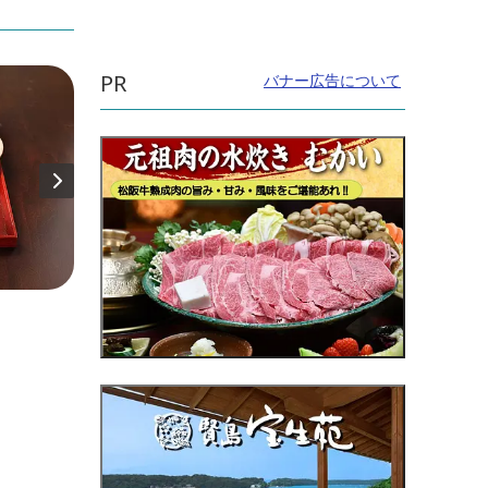
PR
バナー広告について
直線距離：169m
直線距
北桑名総社（北桑名神社）
スー