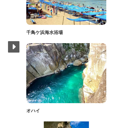
千鳥ケ浜海水浴場
オハイ