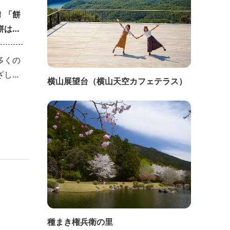
！「餅
餅はい
多くの
ざした
横山展望台（横山天空カフェテラス）
餅を好
参宮街
かげ参
餅があ
道各地
せてみ
むこと
種まき権兵衛の里