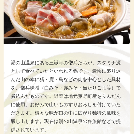
湯の山温泉にある三嶽寺の僧兵たちが、スタミナ源
として食べていたといわれる鍋です。豪快に盛り込
んだ山の幸に猪・鹿・鳥などの肉を中心とした具材
を、僧兵味噌（白みそ・赤みそ・当たりごま等）で
煮込んだものです。野菜は地元菰野町産をふんだん
に使用。お好みで山いものすりおろしを付けていた
だきます。様々な味が口の中に広がり独特の風味を
醸し出します。現在は湯の山温泉の各旅館などで提
供されています。