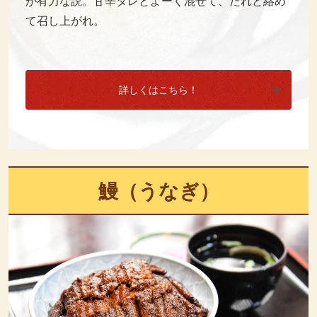
が有力な説。甘辛ダレとよーく混ぜて、たれと絡め
て召し上がれ。
詳しくはこちら！
鰻（うなぎ）