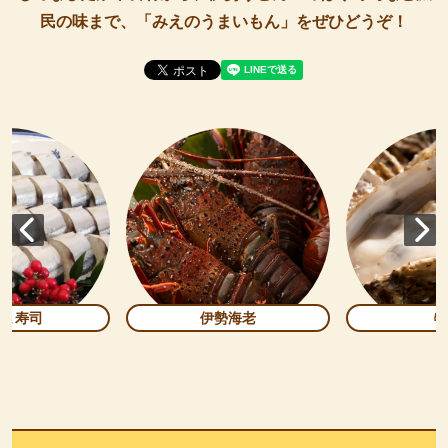
民の味まで、「みえのうまいもん」をぜひどうぞ！
んま寿司
伊勢海老
牡