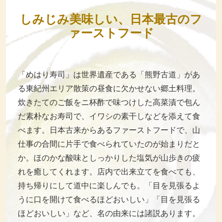
しみじみ美味しい、日本最古のフ
ァーストフード
「めはり寿司」は世界遺産である「熊野古道」があ
る東紀州エリア散策の昼食に欠かせない郷土料理。
炊きたてのご飯をニ杯酢で味つけした高菜漬で包ん
だ素朴なお寿司で、イワシの素干しなどを添えて食
べます。日本古来からあるファーストフードで、山
仕事の合間に片手で食べられていたのが始まりだと
か。ほのかな酸味としっかりした塩気が山歩きの疲
れを癒してくれます。店内で出来立てを食べても、
持ち帰りにして道中に楽しんでも。「目を見張るよ
うに口を開けて食べるほどおいしい」「目を見張る
ほどおいしい」など、名の由来には諸説あります。