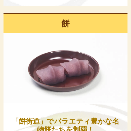
餅
「餅街道」でバラエティ豊かな名
物餅たちを制覇！