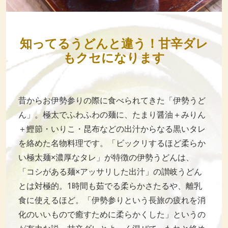
知ってるうどんと違う！甘辛ダレ
もクセになります
昔からお伊勢参りの際に食べられてきた「伊勢うど
ん」。極太でふわふわの麺に、たまり醤油＋みりん
＋鰹節・いりこ・昆布などの出汁からなる黒いタレ
を絡めた名物料理です。「ビックリするほど柔らか
い極太麺×濃厚なタレ」が特徴の伊勢うどんは、
「コシがある麺×アッサリした出汁」の讃岐うどん
とは対極的。1時間も茹でる柔らかさたるや、離乳
食に使えるほど。「伊勢参りという長旅の疲れを消
化のいいもので癒すために柔らかくした」というの