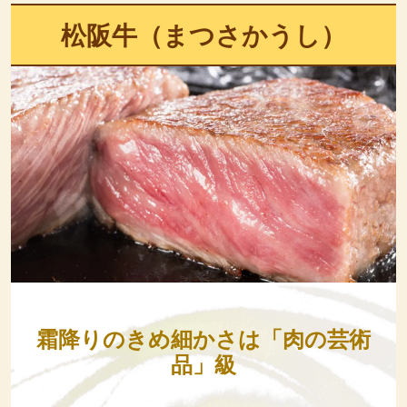
松阪牛（まつさかうし）
霜降りのきめ細かさは「肉の芸術
品」級