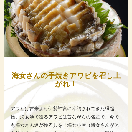
海女さんの手焼きアワビを召し上
がれ！
アワビは古来より伊勢神宮に奉納されてきた縁起
物。海女漁で獲るアワビは昔ながらの名産で、今で
も海女さん達が獲る貝を「海女小屋（海女さんが体