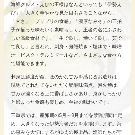
海鮮グルメ・えびの王様はなんといっても「伊勢え
び」。大きく華やかな見た目もさることながら、
「甘さ」「プリプリの食感」「濃厚なみそ」の三拍
子が揃った味わいも素晴らしく、王者の名にふさわ
しい高級食材です。「生で良し、焼いて良し、茹で
て良し」と言われ、刺身・鬼殻焼き・塩ゆで・味噌
汁・ビスク・テルミドールなど、さまざまな食べ方
で堪能できます。
刺身は鮮度が命。ほのかな甘みを感じるお造りは、
現地でとれたてをいただく醍醐味満点。炭火焼は、
甘みが濃くなる上に香ばしさがあり、身がしっかり
と締まった食感も楽しめ、至福の味わいです。
三重県では、産卵期の5月～9月までを禁猟期間に定
め、大きくなった伊勢海老だけを水揚げします。海
の恵みを大切にするがゆえの極上品。漁師たちが守