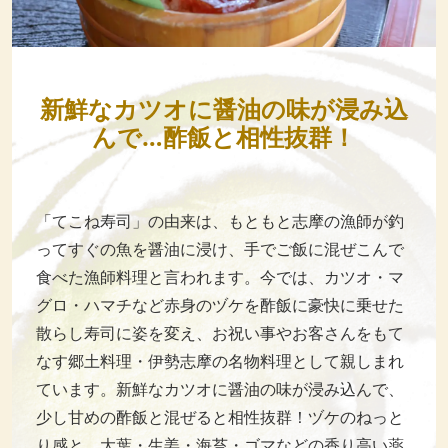
新鮮なカツオに醤油の味が浸み込
んで…酢飯と相性抜群！
「てこね寿司」の由来は、もともと志摩の漁師が釣
ってすぐの魚を醤油に浸け、手でご飯に混ぜこんで
食べた漁師料理と言われます。今では、カツオ・マ
グロ・ハマチなど赤身のヅケを酢飯に豪快に乗せた
散らし寿司に姿を変え、お祝い事やお客さんをもて
なす郷土料理・伊勢志摩の名物料理として親しまれ
ています。新鮮なカツオに醤油の味が浸み込んで、
少し甘めの酢飯と混ぜると相性抜群！ヅケのねっと
り感と、大葉・生姜・海苔・ゴマなどの香り高い薬