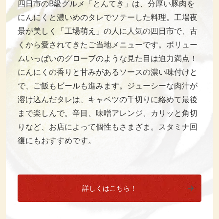
四日市のB級グルメ「とんてき」は、分厚い豚肉を
にんにくと濃いめのタレでソテーした料理。工場夜
景が美しく「工場萌え」の人に人気の四日市で、古
くから愛されてきたご当地メニューです。ボリュー
ムいっぱいのグローブのような見た目は迫力満点！
にんにくの香りと甘みがあるソースの濃い味付けと
で、ご飯もビールも進みます。ジューシーな肉汁が
溶け込んだタレは、キャベツの千切りに絡めて最後
まで楽しんで。辛目、味噌アレンジ、カリッと角切
りなど、お店によって個性もさまざま。スタミナ回
復にもおすすめです。
詳しくはこちら！