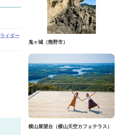
スライダー
鬼ヶ城（熊野市）
横山展望台（横山天空カフェテラス）