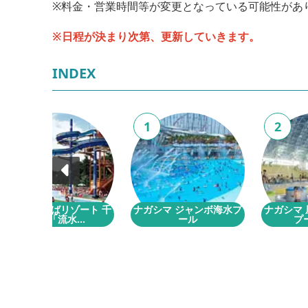
※料金・営業時間等が変更となっている可能性があ
※日程が決まり次第、更新していきます。
INDEX
19
1
2
伊勢かぐらばリゾート 千
ナガシマ ジャンボ海水プ
ナガシマ
の杜「流水...
ール
プー