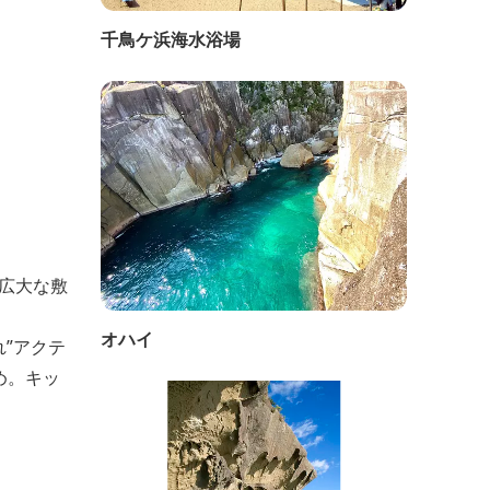
千鳥ケ浜海水浴場
の広大な敷
オハイ
”アクテ
め。キッ