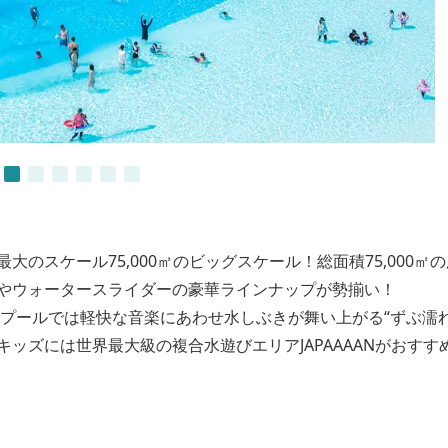
のスケール75,000㎡のビッグスケール！総面積75,000㎡
やウォータースライダーの豪華ラインナップが勢揃い！
プールでは軽快な音楽にあわせ水しぶきが舞い上がる“ずぶ濡れ
ッズには世界最大級の複合水遊びエリアJAPAAAANがおすす