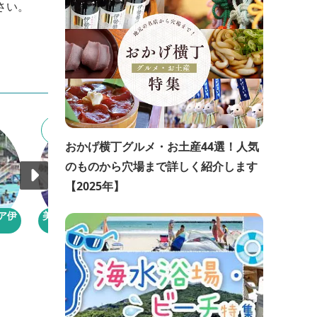
さい。
5
6
おかげ横丁グルメ・お土産44選！人気
のものから穴場まで詳しく紹介します
【2025年】
ア伊
美杉リゾート ファイア
バレイウォー...
宮川上流