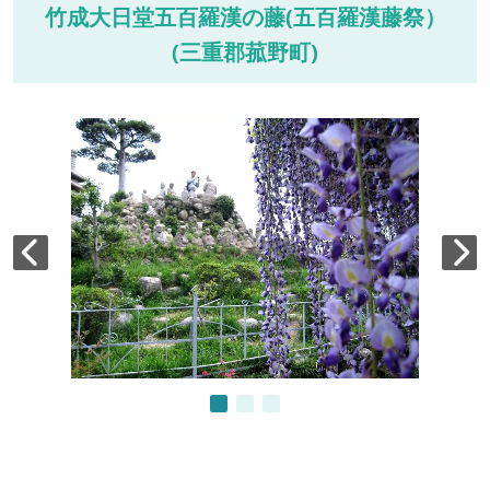
竹成大日堂五百羅漢の藤(五百羅漢藤祭）
(三重郡菰野町)