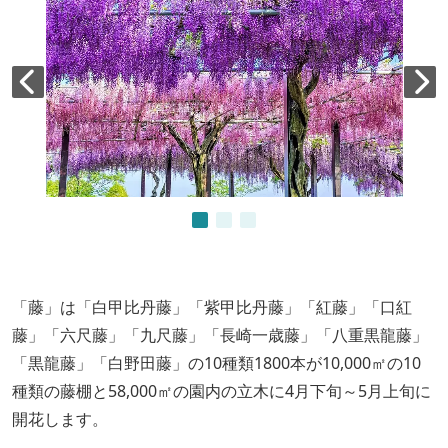
「藤」は「白甲比丹藤」「紫甲比丹藤」「紅藤」「口紅
藤」「六尺藤」「九尺藤」「長崎一歳藤」「八重黒龍藤」
「黒龍藤」「白野田藤」の10種類1800本が10,000㎡の10
種類の藤棚と58,000㎡の園内の立木に4月下旬～5月上旬に
開花します。