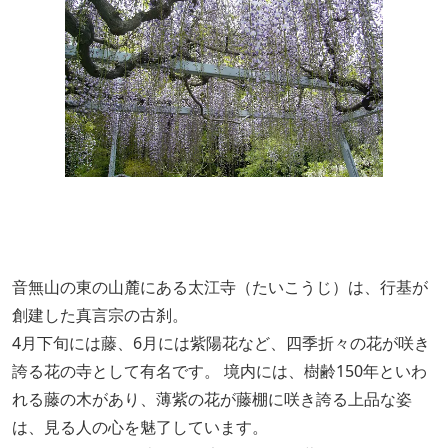
音無山の東の山麓にある太江寺（たいこうじ）は、行基が
創建した真言宗の古刹。
4月下旬には藤、6月には紫陽花など、四季折々の花が咲き
誇る花の寺として有名です。 境内には、樹齢150年といわ
れる藤の木があり、薄紫の花が藤棚に咲き誇る上品な姿
は、見る人の心を魅了しています。