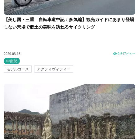
【美し国・三重 自転車道中記：多気編】観光ガイドにあまり登場
しない穴場で郷土の美味を訪ねるサイクリング
2020.03.16
9,547ビュー
中南勢
モデルコース
アクティヴィティー