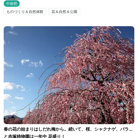
中南勢
ものづくり＆自然体験
花＆自然＆公園
春の花の始まりはしだれ梅から。続いて、桜、シャクナゲ、バラ…
と赤塚植物園は一年中 花盛り！