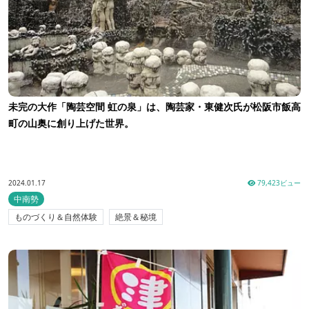
未完の大作「陶芸空間 虹の泉」は、陶芸家・東健次氏が松阪市飯高
町の山奥に創り上げた世界。
2024.01.17
79,423ビュー
中南勢
ものづくり＆自然体験
絶景＆秘境