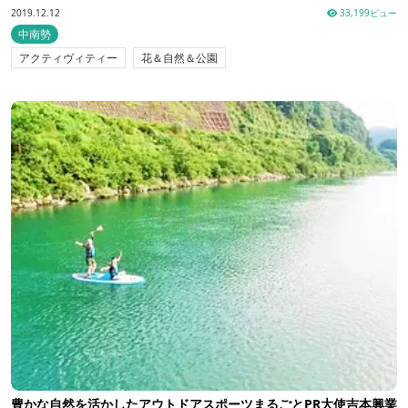
2019.12.12
33,199ビュー
中南勢
アクティヴィティー
花＆自然＆公園
豊かな自然を活かしたアウトドアスポーツまるごとPR大使吉本興業