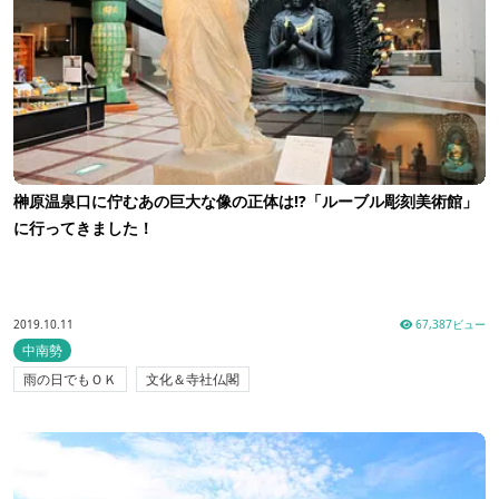
榊原温泉口に佇むあの巨大な像の正体は!?「ルーブル彫刻美術館」
に行ってきました！
2019.10.11
67,387ビュー
中南勢
雨の日でもＯＫ
文化＆寺社仏閣