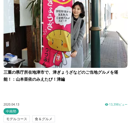
三重の県庁所在地津市で、津ぎょうざなどのご当地グルメを堪
能！：山本亜依のみえたび！津編
2020.04.13
13,398ビュー
中南勢
モデルコース
食＆グルメ