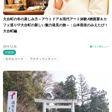
大台町の冬の楽しみ方～アウトドア＆現代アート体験♪雑貨屋＆カ
フェ巡り♡大台町の新しい魅力発見の旅～：山本亜依のみえたび！
大台町編
2019.12.26
13,148ビュー
中南勢
モデルコース
アクティヴィティー