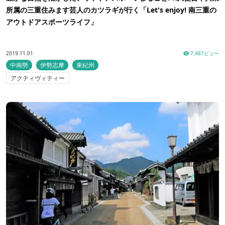
所属の三重住みます芸人のカツラギが行く「Let's enjoy! 南三重の
アウトドアスポーツライフ」
2019.11.01
7,487ビュー
中南勢
伊勢志摩
東紀州
アクティヴィティー