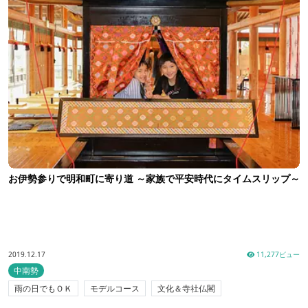
お伊勢参りで明和町に寄り道 ～家族で平安時代にタイムスリップ～
2019.12.17
11,277ビュー
中南勢
雨の日でもＯＫ
モデルコース
文化＆寺社仏閣