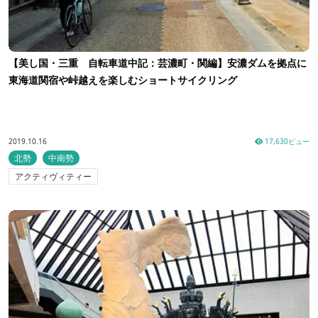
【美し国・三重 自転車道中記：芸濃町・関編】安濃ダムを拠点に
東海道関宿や峠越えを楽しむショートサイクリング
2019.10.16
17,630ビュー
北勢
中南勢
アクティヴィティー