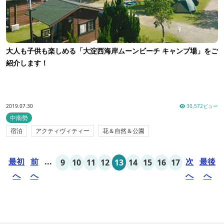
大人も子供も楽しめる「大淀西海岸ムーンビーチ キャンプ場」をご
紹介します！
2019.07.30
30,572ビュー
中南勢
宿泊
アクティヴィティー
花＆自然＆公園
最初
前
...
次
最後
9
10
11
12
13
14
15
16
17
へ
へ
へ
へ