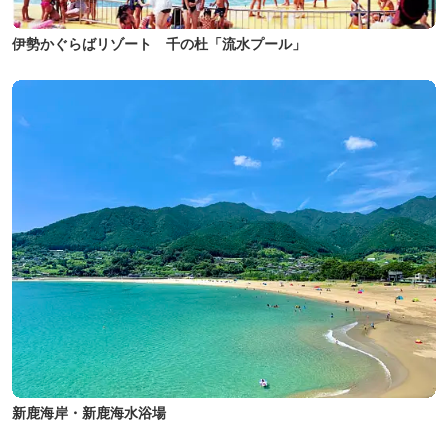
伊勢かぐらばリゾート 千の杜「流水プール」
新鹿海岸・新鹿海水浴場