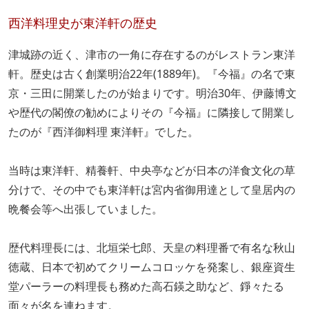
西洋料理史が東洋軒の歴史
津城跡の近く、津市の一角に存在するのがレストラン東洋
軒。歴史は古く創業明治22年(1889年)。『今福』の名で東
京・三田に開業したのが始まりです。明治30年、伊藤博文
や歴代の閣僚の勧めによりその『今福』に隣接して開業し
たのが『西洋御料理 東洋軒』でした。
当時は東洋軒、精養軒、中央亭などが日本の洋食文化の草
分けで、その中でも東洋軒は宮内省御用達として皇居内の
晩餐会等へ出張していました。
歴代料理長には、北垣栄七郎、天皇の料理番で有名な秋山
徳蔵、日本で初めてクリームコロッケを発案し、銀座資生
堂パーラーの料理長も務めた高石鍈之助など、錚々たる
面々が名を連ねます。