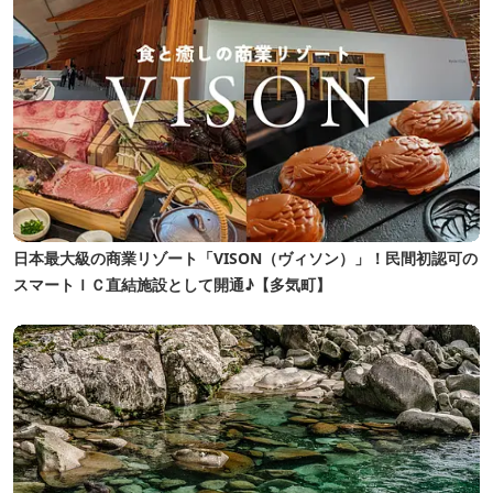
日本最大級の商業リゾート「VISON（ヴィソン）」！民間初認可の
スマートＩＣ直結施設として開通♪【多気町】