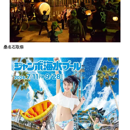
桑名石取祭