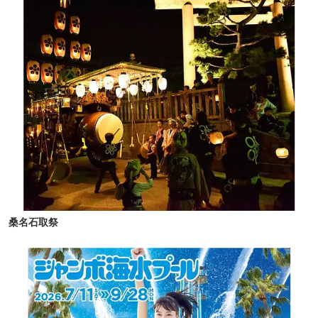
桑名石取祭