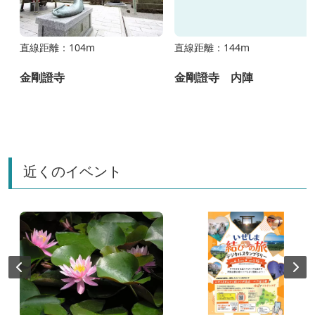
直線距離：104m
直線距離：144m
の
金剛證寺
金剛證寺 内陣
近くのイベント