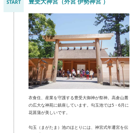
豊受大神宮（外宮 伊勢神宮 ）
START
衣食住、産業を守護する豊受大御神が祭神。高倉山麓
の広大な神苑に鎮座しています。勾玉池では5・6月に
花菖蒲が美しいです。
勾玉（まがたま）池のほとりには、神宮式年遷宮を伝