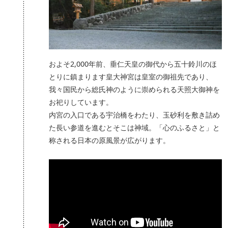
およそ2,000年前、垂仁天皇の御代から五十鈴川のほ
とりに鎮まります皇大神宮は皇室の御祖先であり、
我々国民から総氏神のように崇められる天照大御神を
お祀りしています。
内宮の入口である宇治橋をわたり、玉砂利を敷き詰め
た長い参道を進むとそこは神域。「心のふるさと」と
称される日本の原風景が広がります。