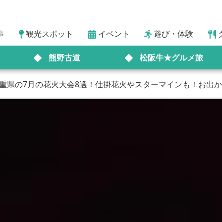
事
観光スポット
イベント
遊び・体験
熊野古道
松阪牛★グルメ旅
三重県の7月の花火大会8選！仕掛花火やスターマインも！お出