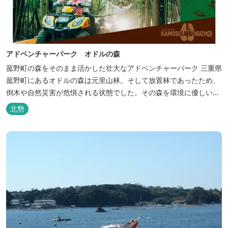
アドベンチャーパーク オドルの森
菰野町の森をそのまま活かした壮大なアドベンチャーパーク 三重県
菰野町にあるオドルの森は元里山林。そして放置林であったため、
倒木や自然災害が危惧される状態でした。その森を環境に優しい森
に変えるため、「オドルの森プロジェクト」を立ち上げました。 そ
北勢
んな価値の薄くなった森を再興し、「自然をそのまま活かしたリク
リエーションの森」として人と森が交わり、遊びながら学び、再び
価値を見出せる施設にす...