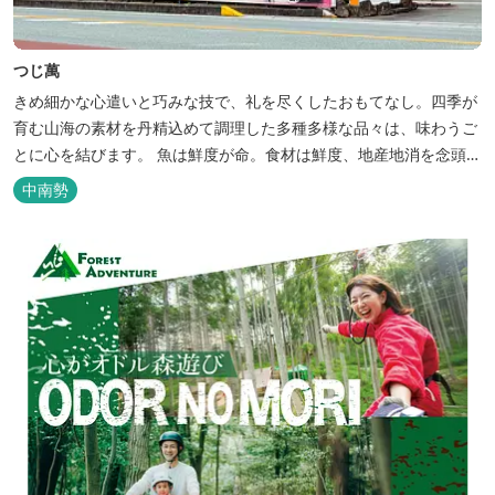
つじ萬
きめ細かな心遣いと巧みな技で、礼を尽くしたおもてなし。四季が
育む山海の素材を丹精込めて調理した多種多様な品々は、味わうご
とに心を結びます。 魚は鮮度が命。食材は鮮度、地産地消を念頭
に、お客様には最高の状態のものしか出さないという、大将の強い
中南勢
こだわりが伝わります。 18種類のおかずからお好みのおかずが選
べる平日限定ランチはお値打です。おすすめは、御茶所大台町の茶
葉を使用し、製麺所と2年の歳...