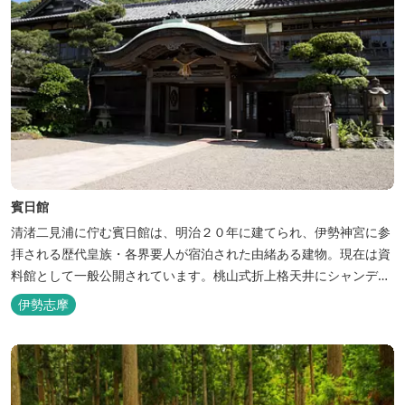
賓日館
清渚二見浦に佇む賓日館は、明治２０年に建てられ、伊勢神宮に参
拝される歴代皇族・各界要人が宿泊された由緒ある建物。現在は資
料館として一般公開されています。桃山式折上格天井にシャンデリ
アという和洋折衷の妙も見ごたえがあります。建物は国指定重要文
伊勢志摩
化財、庭は国指定名勝になるなど、当時の一流建築家による品格の
あるデザイン、選び抜かれた材料やそれに応える職人たちの技な
ど、日本の伝統建築を見られます。 ...