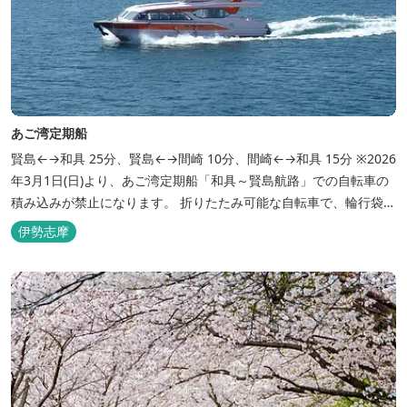
あご湾定期船
賢島←→和具 25分、賢島←→間崎 10分、間崎←→和具 15分 ※2026
年3月1日(日)より、あご湾定期船「和具～賢島航路」での自転車の
積み込みが禁止になります。 折りたたみ可能な自転車で、輪行袋に
入れた状態（3辺合計2メートル以下かつ重量30kg以下）の場合の
伊勢志摩
み、手回り品（無料）として自ら携帯して船室に持ち込むことがで
きます。