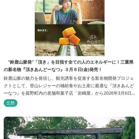
”鈴鹿山脈発”「頂き」を目指す全ての人のエネルギーに！三重県
の新名物『頂きあんどーなつ』３月６日(金)発売！
鈴鹿山脈の魅力を発信し、観光誘客を促進する新名物開発プロジェ
クトとして、登山レジャーの補給食やお土産に最適な『頂きあんど
ーなつ』を菰野町内の老舗和菓子店「岩嶋屋」から2026年3月6日
（金）より販売を開始いたしました。 ■商品コンセプト：自分だけ
北勢
の「頂き」を目指す人を応援 「山に登る目的が人それぞれであるよ
うに、仕事や人生の目標（頂き）も人それぞれ。どんな『頂き』を
目指す人も、頑...