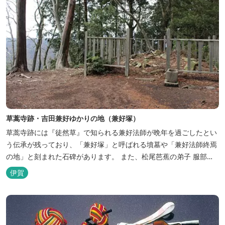
草蒿寺跡・吉田兼好ゆかりの地（兼好塚）
草蒿寺跡には『徒然草』で知られる兼好法師が晩年を過ごしたとい
う伝承が残っており、「兼好塚」と呼ばれる墳墓や「兼好法師終焉
の地」と刻まれた石碑があります。 また、松尾芭蕉の弟子 服部土
芳がこの地を訪れて詠んだ句の句碑を見ることもできます。
伊賀