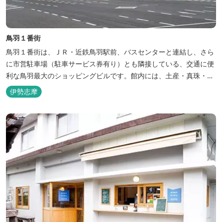
鳥羽１番街
鳥羽１番街は、ＪＲ・近鉄鳥羽駅前、バスセンターと連結し、さら
に市営駐車場（駐車サービス券有り）とも隣接している、交通に便
利な鳥羽最大のショッピングビルです。館内には、土産・真珠・食
事の専門店１7店とバリアフリーツアーセンターが入店していま
伊勢志摩
す。 【鳥羽の何かが必ず見つかる！】をテーマに、伊勢えびなどの
新鮮な海産物、赤福などの地元銘菓、本場の真珠、てこねずし・伊
勢うどんなどの地元料理をは...