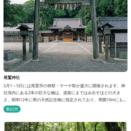
尾鷲神社
2月1～5日には尾鷲市の例祭・ヤーヤ祭が盛大に開催されます。神
社境内にある2本の巨大な楠は、道路にまではみ出すほどの大き
さ。昭和12年に県の天然記念物に指定されており、周囲10mにも達
し樹齢は1,000年以上と推定されます。 三重県の他の河津桜の名所
東紀州
はこちら