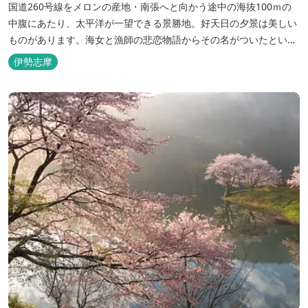
国道260号線をメロンの産地・南張へと向かう途中の海抜100ｍの
中腹にあたり、太平洋が一望できる景勝地。好天日の夕景は美しい
ものがあります。海女と漁師の悲恋物語からその名がついたといわ
れます。 展望台に立つ「ツバスの鐘」は、鳴らすと出世と幸運に恵
伊勢志摩
まれるといわれています。