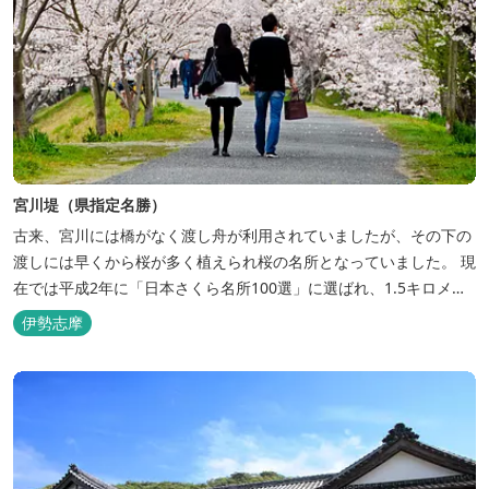
宮川堤（県指定名勝）
古来、宮川には橋がなく渡し舟が利用されていましたが、その下の
渡しには早くから桜が多く植えられ桜の名所となっていました。 現
在では平成2年に「日本さくら名所100選」に選ばれ、1.5キロメー
トルにわたって「一目千本桜」といわれた約700本の桜並木が続き
伊勢志摩
人々を楽しませています。 ＜桜の開花状況はこちらからご覧くださ
い＞https://ise-kanko.jp/event/sakurakaik...