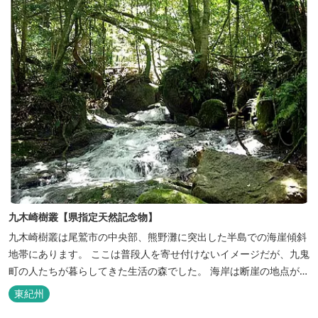
九木崎樹叢【県指定天然記念物】
九木崎樹叢は尾鷲市の中央部、熊野灘に突出した半島での海崖傾斜
地帯にあります。 ここは普段人を寄せ付けないイメージだが、九鬼
町の人たちが暮らしてきた生活の森でした。 海岸は断崖の地点が多
く急斜状をしており、海岸から海抜約200mあたりまで、亜熱帯
東紀州
性・暖帯性植物が繁茂しています。 おもな樹木はアカガシ、アラカ