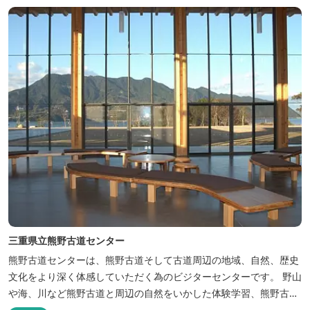
シ、ウバメガシ、スダジイ等で、ヒロハノコギリシダは本州唯一の
産地で、生息地の北限と...
三重県立熊野古道センター
熊野古道センターは、熊野古道そして古道周辺の地域、自然、歴史
文化をより深く体感していただく為のビジターセンターです。 野山
や海、川など熊野古道と周辺の自然をいかした体験学習、熊野古道
の歴史や文化講座・講演会などを随時開催しています。 尾鷲ひのき