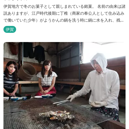
伊賀地方で冬のお菓子として親しまれている銘菓。 名前の由来は諸
説ありますが、江戸時代後期に丁稚（商家の奉公人として住み込み
で働いていた少年）がようかんの鍋を洗う時に鍋に水を入れ、残っ
たようかんと混ぜるとようかんが水を含んで、現在の”丁稚ようか
伊賀
んのもと”のようなものが出来あがりました。それを丁稚が好んで
食べたことから「丁稚ようかん」と呼ばれるようになったと云われ
ています。