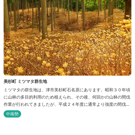
美杉町 ミツマタ群生地
ミツマタの群生地は、津市美杉町石名原にあります。昭和３０年頃
に山林の多目的利用のため植えられ、その後、何回かの山林の間伐
作業が行われてきましたが、平成２４年度に通常より強度の間伐が
実施されたところ、それまで、一部しか見られなかったミツマタが
中南勢
一面に広がりを見せ、現在に至っています。群生している面積は約
１．５ｈａ（１５，０００㎡）です。森の樹齢は、約７０年です。
花の見ごろは、3月中旬～4月中...