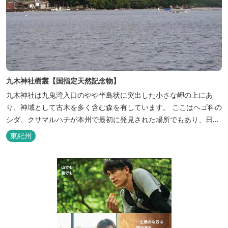
九木神社樹叢【国指定天然記念物】
九木神社は九鬼湾入口のやや半島状に突出した小さな岬の上にあ
り、神域として古木を多く含む森を有しています。 ここはヘゴ科の
シダ、クサマルハチが本州で最初に発見された場所でもあり、日本
での分布の北限にもあたることから、植物分布地理学上、貴重な場
東紀州
所とされています。 樹叢は亜熱帯・暖帯性の植物が中心になってお
り、林内には多数の植物が繁茂している。 歴史深い神社やノスタル
ジックな町並みが魅力のス...