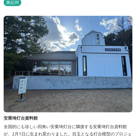
東紀州
１３５㎜角無垢材のみで建築した、より古風でこれまでにない木造
の大空間です。
安乗埼灯台資料館
全国的にも珍しい四角い安乗埼灯台に隣接する安乗埼灯台資料館
が、2月1日に生まれ変わりました。目玉となる灯台模型のプロジェ