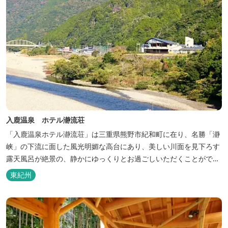
入鹿温泉 ホテル瀞流荘
「入鹿温泉ホテル瀞流荘」は三重県熊野市紀和町に在り、名勝「瀞
峡」の下流に面した風光明媚な高台にあり、美しい川面を見下ろす
露天風呂が絶景の、静かにゆっくりとお過ごしいただくことができ
る温泉宿泊施設です。 熊野古道をはじめ、日本一の棚田と称される
東紀州
丸山千枚田、赤木城跡、熊野本宮大社（熊野三山）、玉置神社が近
くに点在し、和歌山・奈良の遺産や名所からも近いことから観光ア
クセスには大変便利な立地と...