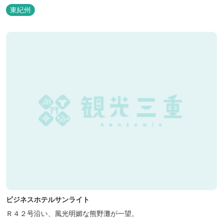
泊の方には日替わりでご用意します。」オーナー様談。もし重なっ
東紀州
た場合は、ごめんなさい。
ビジネスホテルサンライト
Ｒ４２号沿い、風光明媚な熊野灘が一望。