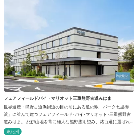
フェアフィールドバイ・マリオット三重熊野古道みはま
世界遺産・熊野古道浜街道の目の前にある道の駅「パーク七里御
浜」に並んで建つフェアフィールド･バイ･マリオット･三重熊野古
道みはま。 紀伊山地を背に雄大な熊野灘を望み、渚百選に選ばれた
七里御浜海岸などの美しい自然が広がります。一年を通して暖かで
東紀州
過ごしやすく、季節を通じて穫れる数々の品種のみかんをはじめ、