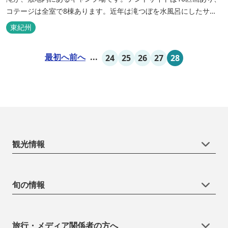
コテージは全室で8棟あります。近年は滝つぼを水風呂にしたサウ
ナが人気です。
東紀州
最初へ
前へ
...
24
25
26
27
28
観光情報
旬の情報
旅行・メディア関係者の方へ