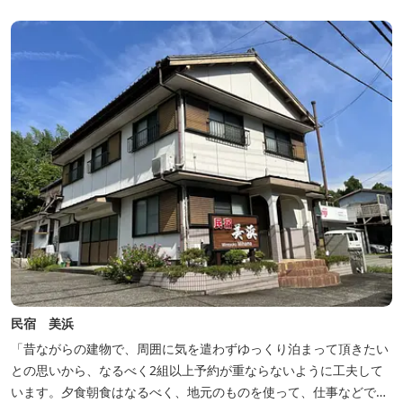
豊富な畑の幸や海の幸を堪能していただけます。 風光明媚な御浜を
巡る旅の拠点として、当...
民宿 美浜
「昔ながらの建物で、周囲に気を遣わずゆっくり泊まって頂きたい
との思いから、なるべく2組以上予約が重ならないように工夫して
います。夕食朝食はなるべく、地元のものを使って、仕事などで連