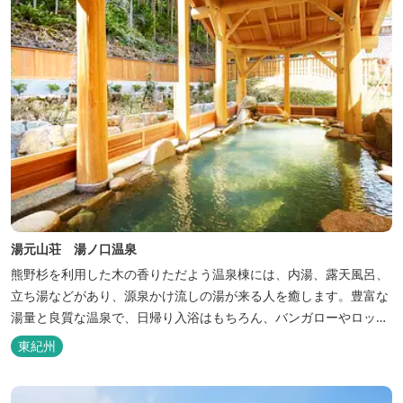
湯元山荘 湯ノ口温泉
熊野杉を利用した木の香りただよう温泉棟には、内湯、露天風呂、
立ち湯などがあり、源泉かけ流しの湯が来る人を癒します。豊富な
湯量と良質な温泉で、日帰り入浴はもちろん、バンガローやロッジ
などの宿泊施設も備えているので、宿泊しながらゆったりと温泉を
東紀州
楽しむ人も多いです。