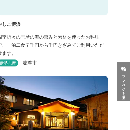
かしこ博浜
四季折々の志摩の海の恵みと素材を使ったお料理
で、一泊二食７千円から千円きざみでご利用いただ
けます。
志摩市
伊勢志摩
マイページを見る