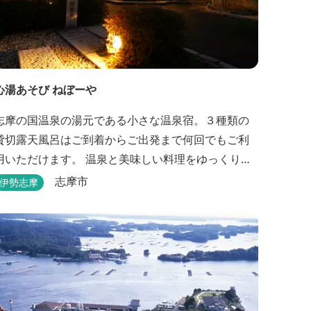
心湯あそび ねぼーや
志摩の国温泉の湯元である小さな温泉宿。３種類の
貸切露天風呂はご到着からご出発まで何回でもご利
用いただけます。 温泉と美味しい料理をゆっくりと
楽しむならぜひ「心湯あそび ねぼーや」へいらっし
志摩市
伊勢志摩
ゃいませんか？