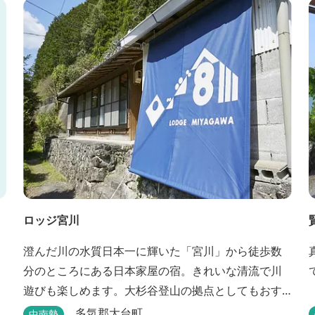
ロッジ宮川
澄んだ川の水質日本一に輝いた「宮川」から徒歩数
分のところにある日本家屋の宿。きれいな清流で川
遊びも楽しめます。大杉谷登山の拠点としてもおす
すめです。
多気郡大台町
中南勢