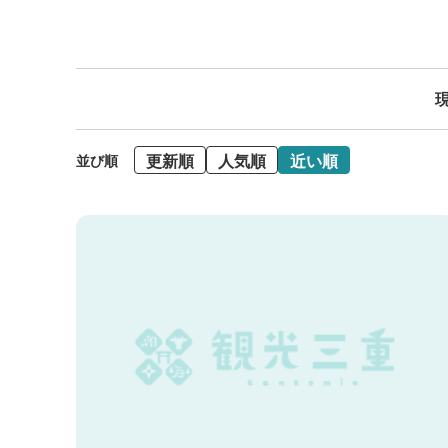
現
更新順
人気順
近い順
並び順