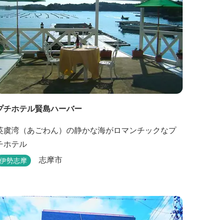
プチホテル賢島ハーバー
英虞湾（あごわん）の静かな海がロマンチックなプ
チホテル
志摩市
伊勢志摩