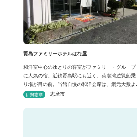
賢島ファミリーホテルはな屋
和洋室中心のゆとりの客室がファミリー・グループ
に人気の宿。近鉄賢島駅にも近く、英虞湾遊覧船乗
り場が目の前。当館自慢の和洋会席は、網元大敷よ
り直送。新鮮な海の幸を味わえます。
志摩市
伊勢志摩