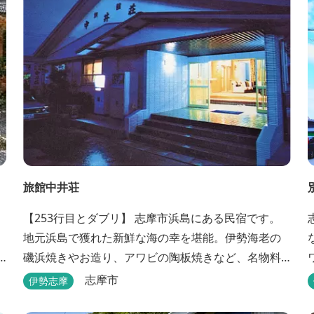
旅館中井荘
【253行目とダブリ】 志摩市浜島にある民宿です。
地元浜島で獲れた新鮮な海の幸を堪能。伊勢海老の
磯浜焼きやお造り、アワビの陶板焼きなど、名物料
理を味わうことができます。
志摩市
伊勢志摩