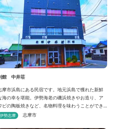
別館 中井荘
志摩市浜島にある民宿です。地元浜島で獲れた新鮮
な海の幸を堪能。伊勢海老の磯浜焼きやお造り、ア
ワビの陶板焼きなど、名物料理を味わうことができ
ます。
志摩市
伊勢志摩