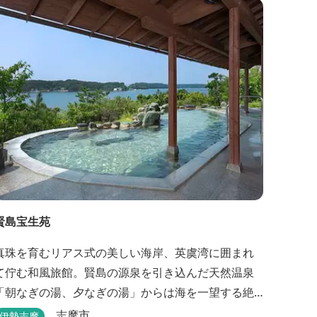
賢島宝生苑
真珠を育むリアス式の美しい海岸、英虞湾に囲まれ
て佇む和風旅館。賢島の源泉を引き込んだ天然温泉
「朝なぎの湯、夕なぎの湯」からは海を一望する絶
景を愉しめる。また、夕食では海の幸を中心とした
志摩市
伊勢志摩