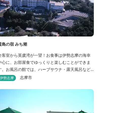
賢島の宿 みち潮
全客室から英虞湾が一望！お食事は伊勢志摩の海幸
中心に、お部屋食でゆっくりと楽しむことができま
す。お風呂の館では、ハーブサウナ・露天風呂など
色々なお風呂が楽しめます。近鉄賢島駅から歩いて5
志摩市
伊勢志摩
分と好立地です。