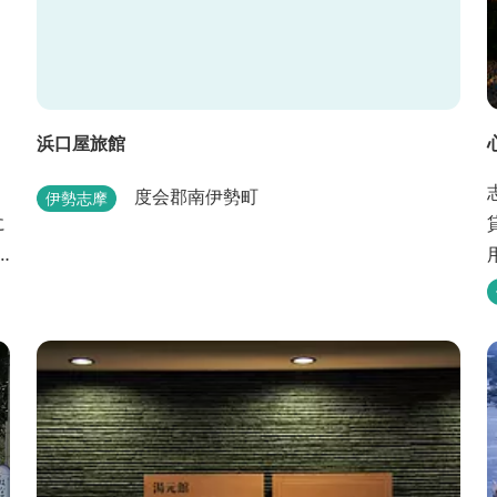
浜口屋旅館
度会郡南伊勢町
伊勢志摩
に