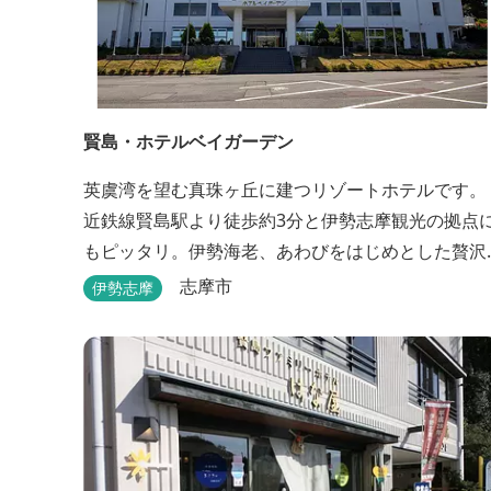
賢島・ホテルベイガーデン
英虞湾を望む真珠ヶ丘に建つリゾートホテルです。
近鉄線賢島駅より徒歩約3分と伊勢志摩観光の拠点
もピッタリ。伊勢海老、あわびをはじめとした贅沢
な海の味覚はもちろん、旬の郷土の味も堪能できま
志摩市
伊勢志摩
す。