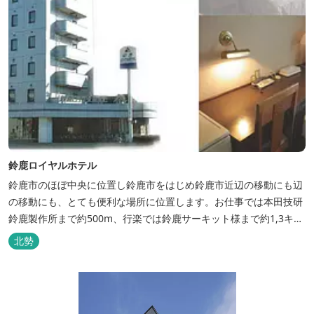
鈴鹿ロイヤルホテル
鈴鹿市のほぼ中央に位置し鈴鹿市をはじめ鈴鹿市近辺の移動にも辺
の移動にも、とても便利な場所に位置します。お仕事では本田技研
鈴鹿製作所まで約500m、行楽では鈴鹿サーキット様まで約1,3キ
ロ、スポーツ行事では鈴鹿スポーツガーデン様まで約3キロととて
北勢
も近い場所にあります。亀山市へのアクセスも便利でシャープ亀山
工場では約10キロと鈴鹿市では近い場所となっております。