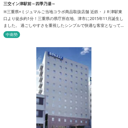
三交イン津駅前～四季乃湯～
※三重県×ミジュマルご当地コラボ商品取扱店舗 近鉄・ＪＲ津駅東
口より徒歩約1分！三重県の県庁所在地、津市に2015年11月誕生し
ました。 過ごしやすさを重視したシンプルで快適な客室となってお
り、ベッドはワイドなサイズで、羽毛布団をご用意。女性にやさし
中南勢
いアメニティグッズを取り揃えており、連泊の方用にコインランド
リーもあります。 ご宿泊者専用の人工温泉大浴場「四季乃湯」で
は、がんばった...