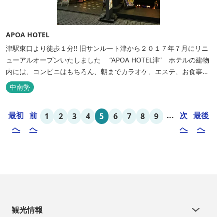
APOA HOTEL
津駅東口より徒歩１分!! 旧サンルート津から２０１７年７月にリニ
ューアルオープンいたしました “APOA HOTEL津” ホテルの建物
内には、コンビニはもちろん、朝までカラオケ、エステ、お食事も
いろいろなジャンルが楽しめます。 ホテル内施設 地下…創作料
中南勢
理“舞の華” 居酒屋“風の蔵人” 居酒屋“居酒屋ならここが安いぜっ”
１階…コンビニエンスストア“ローソン” 和食“いせもん本店”...
最初
前
...
次
最後
1
2
3
4
5
6
7
8
9
へ
へ
へ
へ
観光情報