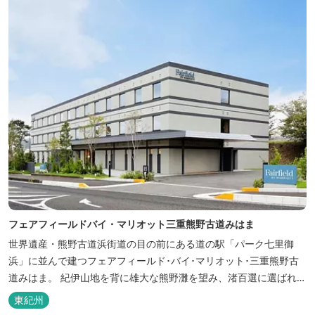
クセスには大変便利な立地と...
フェアフィールドバイ・マリオット三重熊野古道みはま
世界遺産・熊野古道浜街道の目の前にある道の駅「パーク七里御
浜」に並んで建つフェアフィールド･バイ･マリオット･三重熊野古
道みはま。 紀伊山地を背に雄大な熊野灘を望み、渚百選に選ばれた
七里御浜海岸などの美しい自然が広がります。一年を通して暖かで
東紀州
過ごしやすく、季節を通じて穫れる数々の品種のみかんをはじめ、