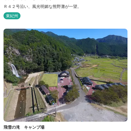
Ｒ４２号沿い、風光明媚な熊野灘が一望。
東紀州
飛雪の滝 キャンプ場