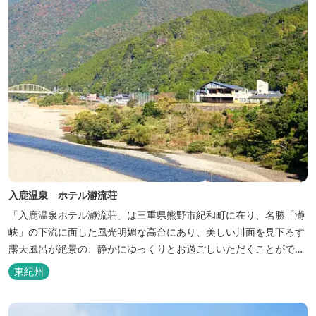
入鹿温泉 ホテル瀞流荘
「入鹿温泉ホテル瀞流荘」は三重県熊野市紀和町に在り、名勝「瀞
峡」の下流に面した風光明媚な高台にあり、美しい川面を見下ろす
露天風呂が絶景の、静かにゆっくりとお過ごしいただくことができ
る温泉宿泊施設です。 熊野古道をはじめ、日本一の棚田と称される
東紀州
丸山千枚田、赤木城跡、熊野本宮大社（熊野三山）、玉置神社が近
くに点在し、和歌山・奈良の遺産や名所からも近いことから観光ア