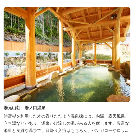
豊富な畑の幸や海の幸を堪能していただけます。 風光明媚な御浜を
巡る旅の拠点として、当...
湯元山荘 湯ノ口温泉
熊野杉を利用した木の香りただよう温泉棟には、内湯、露天風呂、
立ち湯などがあり、源泉かけ流しの湯が来る人を癒します。豊富な
湯量と良質な温泉で、日帰り入浴はもちろん、バンガローやロッジ